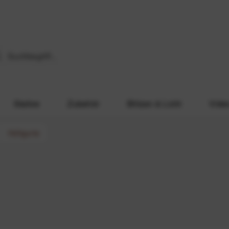
Stative
Zubehör
Blitzen & Licht
Vide
Hüftgurte