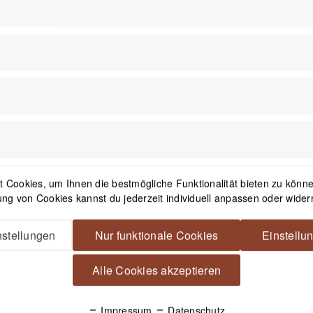
Nicht auf Lager
 Cookies, um Ihnen die bestmögliche Funktionalität bieten zu können
ng von Cookies kannst du jederzeit individuell anpassen oder wider
Everyday Hip Belt 29-52 -
SpiderPro Erweiterungskit 
Eclipse
Hüft-Tragesystem v2 - inkl. 
stellungen
Nur funktionale Cookies
Einstellu
DSLR und DSLM
29,99 € *
195,99 € *
Alle Cookies akzeptieren
Impressum
Datenschutz