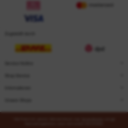
Zugestellt durch
Service Hotline
Shop Service
Informationen
Unsere Shops
* Alle Preise inkl. gesetzl. Mehrwertsteuer zzgl.
Versandkosten
und ggf.
Nachnahmegebühren, wenn nicht anders beschrieben