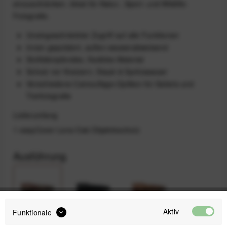
einzuschränken. Ideal für Natur-, Sport- und Wildlife-
Fotografie.
Uneingeschränkter Zugriff auf alle Funktionen
Innen gepolstert, außen wasserabweisend
Stoßdämpfendes, flexibles Material
Schutz vor Kratzern, Staub & Spritzwasser
Verschiedene Camouflage-Optiken für Safaris und
Tierfotografie
Lieferumfang
1 easyCover Lens Oak Objektivschutz
Ausführung
Aktiv
Funktionale
Green
Black
Brown