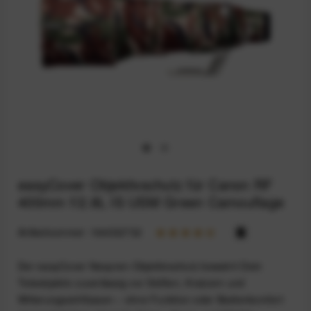
easyCover Objektivschutz für Canon RF
400mm f/2.8L IS USM Green Camouflage
Artikelnummer:
164032732
Der easyCover Neopren-Objektivschutz bewahrt Dein
Teleobjektiv zuverlässig vor Stößen, Kratzern und
Witterungseinflüssen – ohne Funktion oder Bedienkomfort