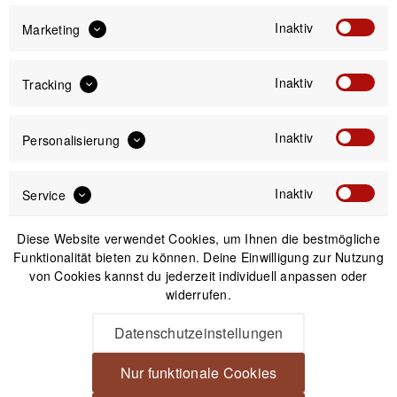
Camouflage
Camouflage
Inaktiv
Marketing
Inaktiv
Tracking
Forest
Inaktiv
Personalisierung
Camouflage
Inaktiv
Service
89,99 €
Preis:
*
Diese Website verwendet Cookies, um Ihnen die bestmögliche
inkl. gesetzl. MwSt.
versandkostenfrei (DE)
Funktionalität bieten zu können. Deine Einwilligung zur Nutzung
von Cookies kannst du jederzeit individuell anpassen oder
widerrufen.
Sofort versandfertig, Lieferzeit ca. 1-3 Werktage
Datenschutzeinstellungen
Nur funktionale Cookies