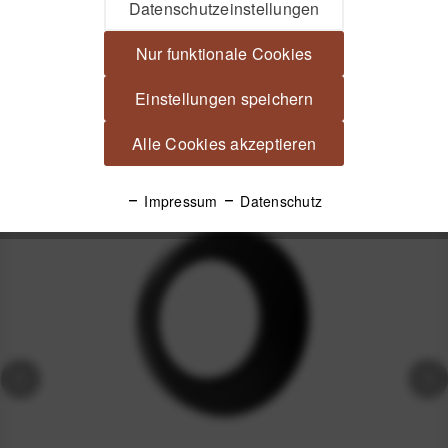
JJC LN-72S Gegenlichtblende für Normalobjektiv - 72 mm
Datenschutzeinstellungen
Stabile Aluminium-Streulichtblende mit...
mehr
Nur funktionale Cookies
Produktsicherheit
Einstellungen speichern
Alle Cookies akzeptieren
Spannende Alternativen
Impressum
Datenschutz