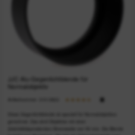
JJC Alu-Gegenlichtblende für
Normalobjektiv
Artikelnummer:
31513822
Diese Gegenlichtblende ist speziell für Normalobjektive
gerechnet. Das sind Objektive mit einer
(kleinbildäquivalenten) Brennweite von 50 mm. Die Blende