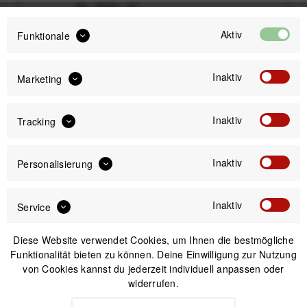
8,99 €
ab
Preis:
*
inkl. gesetzl. MwSt.
zzgl. Versandkosten
Aktiv
Funktionale
Bitte wähle zuerst
Durchmesser
Inaktiv
Marketing
Inaktiv
Tracking
IN DEN
WARENKORB
Inaktiv
Personalisierung
Inaktiv
Versand am gleichen Tag bei Bestellungen bis 14 Uhr
Service
Kostenfreier Versand ab 39€*
30 Tage Widerrufsrecht
Diese Website verwendet Cookies, um Ihnen die bestmögliche
Funktionalität bieten zu können. Deine Einwilligung zur Nutzung
von Cookies kannst du jederzeit individuell anpassen oder
widerrufen.
Beschreibung