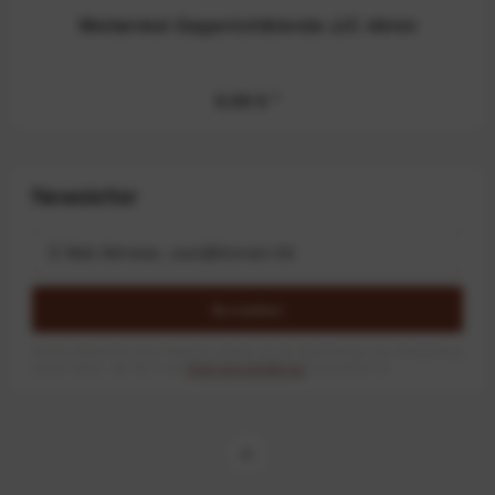
Weitwinkel-Gegenlichtblende JJC 49mm
9,99 €
*
Newsletter
Anmelden
Mit dem Absenden des Formulars erlaube ich die Speicherung und Verarbeitung
meiner Daten, wie Sie in der
Datenschutzerklärung
beschrieben ist.