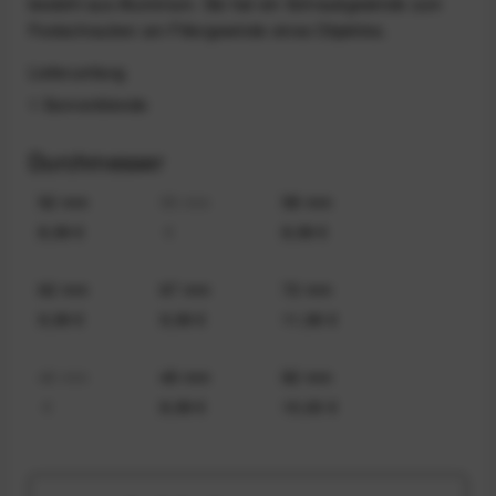
besteht aus Aluminium. Sie hat ein Schraubgewinde zum
Festschrauben am Filtergewinde eines Objektivs.
Lieferumfang
1 Sonnenblende
Durchmesser
52 mm
55 mm
58 mm
8,99 €
€
8,99 €
62 mm
67 mm
72 mm
9,99 €
9,99 €
11,99 €
46 mm
49 mm
82 mm
€
8,99 €
10,00 €