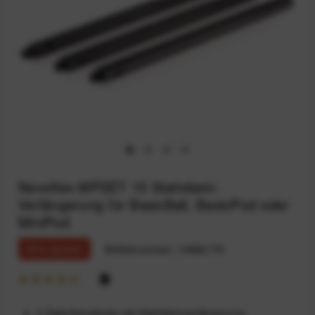
Novoflex MPSET 15 Stativbein-
Verlängerung für BasicBall, BasicPod oder
MiniPod
33% sparen
Artikelnummer:
10882178
3 Zwischenstücke als Stativbeinverlängerung