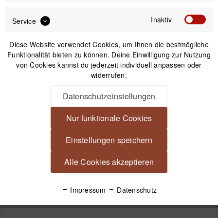
Inaktiv
Service
Diese Website verwendet Cookies, um Ihnen die bestmögliche
Funktionalität bieten zu können. Deine Einwilligung zur Nutzung
IN DEN
WARENKORB
von Cookies kannst du jederzeit individuell anpassen oder
widerrufen.
Versand am gleichen Tag bei Bestellungen bis 14 Uhr
Datenschutzeinstellungen
Kostenfreier Versand ab 39€*
30 Tage Widerrufsrecht
Nur funktionale Cookies
Einstellungen speichern
Beschreibung
Alle Cookies akzeptieren
Novoflex MPSET 15 Verlängerungsset 15 cm (3 St.)
Zwischenstücke als Stativbeinverlängerung für...
mehr
Impressum
Datenschutz
Videos