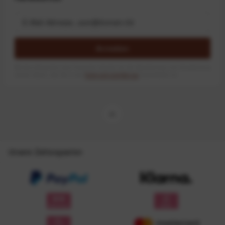
Anmelden
Mit dem Absenden des Formulars erlaube ich die Speicherung und Verarbeitung
meiner Daten, wie Sie in der
Datenschutzerklärung
beschrieben ist.
Unsere Zahlungsarten