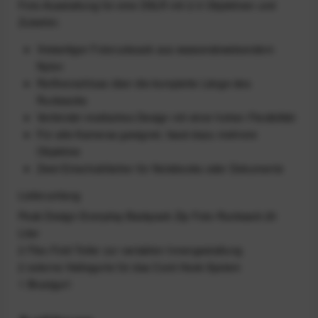
Foto-Ausstattung für eine DSLR mit 2-3 Objektiven und
Zubehör.
Vielseitiger Fotorucksack aus wasserabweisendem
Nylon
Reißverschluss über die komplette Länge des
Rucksacks
Verbindet modisches Design mit einer hohen Flexibilität
Für alle Kameras geeignet, fasst dazu mehrere
Objektive
Zwei Einschubfächer für Notebooks oder Dokumente
Lieferumfang
Peak Design Everyday Backpack Zip Foto-Rucksack 20
Liter
2 Flex-Fold Teiler zur variablen Innengestaltung
2 externe Haltegurte für das Cord-Hook-System
1 Brustgurt