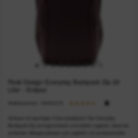
Peak Design Everyday Backpack Zip 20
Liter - Eclipse
Artikelnummer:
164031678
Schluss mit sperrigen Fotorucksäcken! Der Everyday
Backpack Zip ist ergonomisch und stylish zugleich. Ideal als
schlanker Alltagsrucksack und zugleich mit professioneller