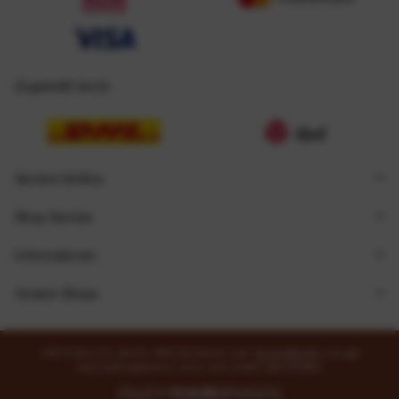
Zugestellt durch
Service Hotline
Shop Service
Informationen
Unsere Shops
* Alle Preise inkl. gesetzl. Mehrwertsteuer zzgl.
Versandkosten
und ggf.
Nachnahmegebühren, wenn nicht anders beschrieben