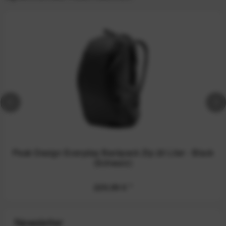
Peak Design Everyday Backpack Zip 20 Liter - Black
(Schwarz)
229,99 €
*
Newsletter