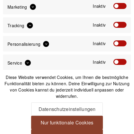
Inaktiv
Marketing
Versand am gleichen Tag bei Bestellungen bis 14 Uhr
Kostenfreier Versand ab 39€*
Inaktiv
Tracking
30 Tage Widerrufsrecht
Inaktiv
Personalisierung
Passendes Zubehör
Inaktiv
Service
Nicht auf Lager
Diese Website verwendet Cookies, um Ihnen die bestmögliche
Funktionalität bieten zu können. Deine Einwilligung zur Nutzung
von Cookies kannst du jederzeit individuell anpassen oder
widerrufen.
Datenschutzeinstellungen
Nur funktionale Cookies