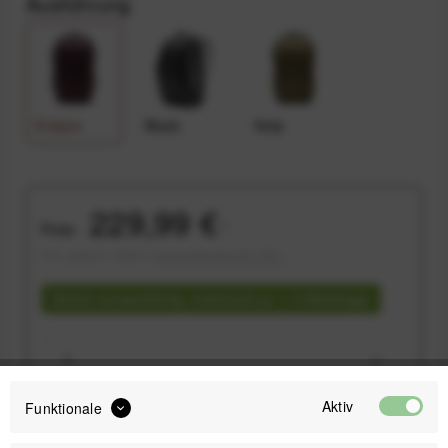
Ausführung
Eclipse
Black
Kelp
229,99 €
Preis:
*
inkl. gesetzl. MwSt.
versandkostenfrei (DE)
Sofort versandfertig, Lieferzeit ca. 1-3 Werktage
Aktiv
Funktionale
IN DEN
WARENKORB