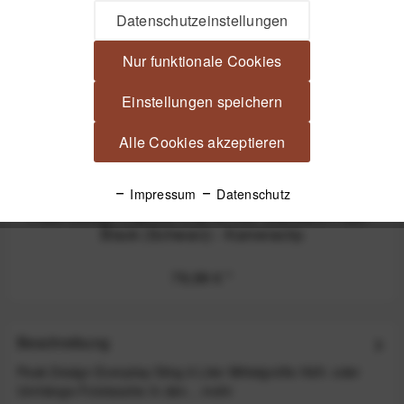
Datenschutzeinstellungen
Nur funktionale Cookies
Einstellungen speichern
Alle Cookies akzeptieren
Impressum
Datenschutz
Peak Design Capture Clip v3 inkl. Standard Plate -
Black (Schwarz) - Kameraclip
79,99 €
*
Beschreibung
Peak Design Everyday Sling 6 Liter Mittelgroße Hüft- oder
Umhänge-Fototasche In den...
mehr