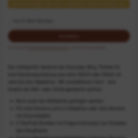
Benachrichtigen Sie mich, sobald der Artikel lieferbar ist.
Anmelden
Ich habe die
Datenschutzbestimmungen
zur Kenntnis genommen.
Die mittelgroße Variante der Everyday Sling. Perfekt für
eine Kameraausrüstung aus einer DSLR oder DSLM mit
zwei bis drei Objektiven. Mit verstellbarem Gurt - sitzt
sowohl als Hüft- oder Umhängetasche optimal.
Kann auch als Hüfttasche getragen werden
Für eine Kamera und 2-3 Objektive oder eine Kamera
mit Zoomobjektiv
2 FlexFold-Einteiler mit Origami-Konzept zum Einteilen
des Hauptfachs
Externe Befestigungsmöglichkeiten (Capture Clip und