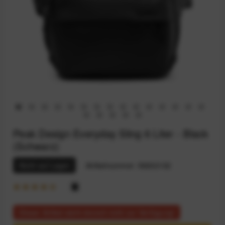
Peak Design Everyday Sling 6 Liter - Black
(Schwarz)
Nicht auf Lager
Artikelnummer:
59202132
Dieser Artikel steht derzeit nicht zur Verfügung!