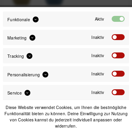
Kelp
Ocean
Aktiv
Funktionale
Inaktiv
Marketing
129,99 €
Preis:
*
inkl. gesetzl. MwSt.
versandkostenfrei (DE)
Inaktiv
Tracking
Inaktiv
Versand am gleichen Tag bei Bestellungen bis 14 Uhr
Personalisierung
Kostenfreier Versand ab 39€*
30 Tage Widerrufsrecht
Inaktiv
Service
Diese Website verwendet Cookies, um Ihnen die bestmögliche
Passendes Zubehör
Funktionalität bieten zu können. Deine Einwilligung zur Nutzung
von Cookies kannst du jederzeit individuell anpassen oder
widerrufen.