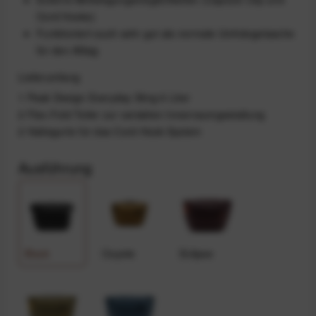
Cord Hooks)
Funktioniert auch sehr gut als normale Umhängetasche
für den Alltag
Lieferumfang
1 Peak Design Everyday Sling 6 Liter
2 Flex-Fold Teiler zur variablen Innenraumgestaltung
2 Haltegurte für das Cord-Hook-System
Ausführung
Black
Coyote
Eclipse