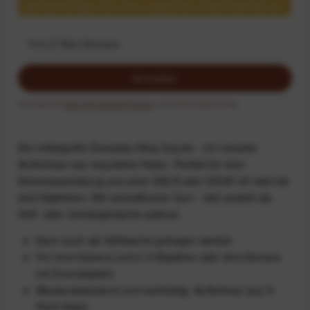
Benachrichtigen Sie mich, sobald der Artikel lieferbar ist.
Anmelden
Ich habe die
Datenschutzbestimmungen
zur Kenntnis genommen.
Die mittelgroße Everyday Sling Coyote - mit robuster
Außenhaut aus recyceltem Nylon. Perfekt für eine
Kameraausrüstung aus einer DSLR oder DSLM mit zwei bis
drei Objektiven. Mit verstellbarem Gurt - sitzt sowohl als
Hüft- oder Umhängetasche optimal.
Kann auch als Hüfttasche getragen werden
Für eine Kamera und 2-3 Objektive oder eine Kamera
mit Zoomobjektiv
Wasserabweisend und nachhaltig: Außenhaut aus X-
Pac® Nylon