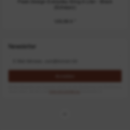
Peak Design Everyday Sling 6 Liter - Black
(Schwarz)
129,99 €
*
Newsletter
Anmelden
Mit dem Absenden des Formulars erlaube ich die Speicherung und Verarbeitung
meiner Daten, wie Sie in der
Datenschutzerklärung
beschrieben ist.