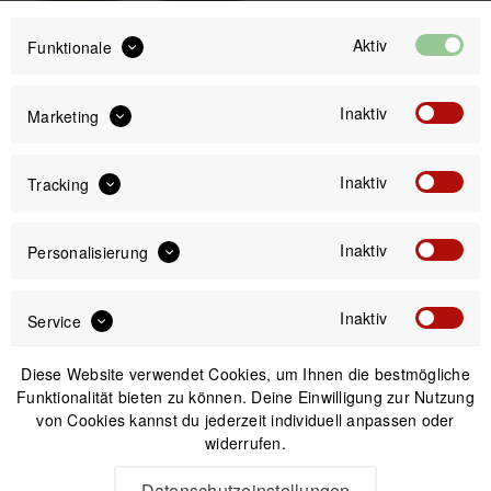
Aktiv
Funktionale
Kelp
Ocean
Inaktiv
Marketing
129,99 €
Inaktiv
Tracking
Preis:
*
inkl. gesetzl. MwSt.
versandkostenfrei (DE)
Inaktiv
Personalisierung
Versand am gleichen Tag bei Bestellungen bis 14 Uhr
Inaktiv
Kostenfreier Versand ab 39€*
Service
30 Tage Widerrufsrecht
Diese Website verwendet Cookies, um Ihnen die bestmögliche
Funktionalität bieten zu können. Deine Einwilligung zur Nutzung
von Cookies kannst du jederzeit individuell anpassen oder
Passendes Zubehör
widerrufen.
Datenschutzeinstellungen