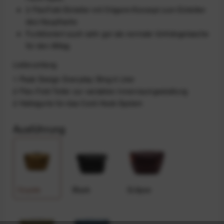
2 FlexFold-Einteiler mit Origami-Konzept zum Einteilen
des Hauptfachs
Funktioniert auch sehr gut als normale Umhängetasche
für den Alltag
Lieferumfang
1 Peak Design Everyday Sling 6 Liter
2 Flex-Fold Teiler zur variablen Innenraumgestaltung
2 Haltegurte für das Cord-Hook-System
Ausführung
Coyote
Black
Eclipse