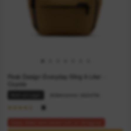
Peak Design Everyday Sling 6 Liter -
Coyote
Nicht auf Lager
Artikelnummer:
94234756
Dieser Artikel steht derzeit nicht zur Verfügung!