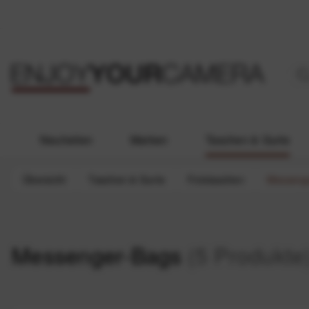
Neuheiten
Marken
Taschen & Gurte
Übersicht
Taschen & Gurte
Fototaschen
Messeng
Messenger-Bags
(5 Produkte