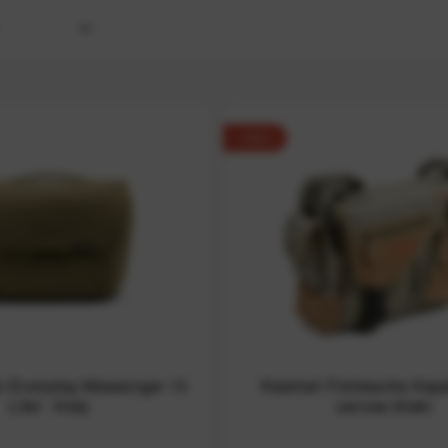
i
esign
-10%
n Everyday Messenger 13
Kalahari Fototasche Kap
Liter - Kelp
canvas khaki