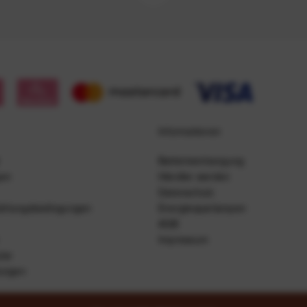
Informationen
Batterieentsorgung
gen
Händler werden
Datenschutz
ahlungsbedingungen
Energiesparlampen
AGB
Impressum
lar
lungen