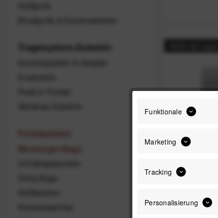
Hüftgurte
Brustgurte & Kamerawesten
Tragesystem-Zubehör
Nicht auf Lage
Kameraplatten & Adapter
Ersatzteile
Pads & Polster
Weiteres Zubehör
Funktionale
Fototaschen
Marketing
Messenger-Bags
Umhängetaschen
Peak Desig
Tracking
Sling-Bags
Hüfttaschen
Personalisierung
Kamerataschen