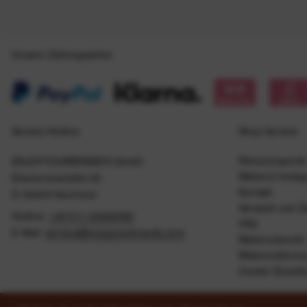
Unsere Zahlungsarten
Service Hotline
Shop Service
Retourenportal
ENJOYYOURBRANDS GmbH
Widerruf einle
Eleonorenstraße 20
Kontakt
D-30449 Hannover
Versand und Z
Hotline:
+49 511 20029090
FAQ
E-Mail:
service@enjoyyourbrands.com
Widerrufsrecht
Widerrufsformu
Cookie Einstel