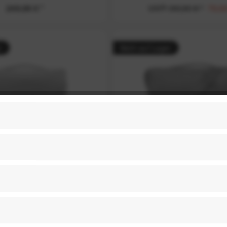
249,99 € *
UVP:
89,00 € *
79,99
r
Nicht auf Lager
n Everyday Messenger 13
Peak Design Everyday Mes
Liter - Ocean
Liter - Black (Schwa
249,99 € *
249,99 € *