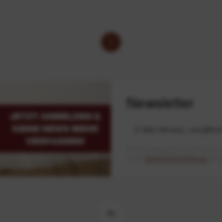
1
Newsletter
Mit dem Absenden des Formulars 
in der
Datenschutzerklärung
besch