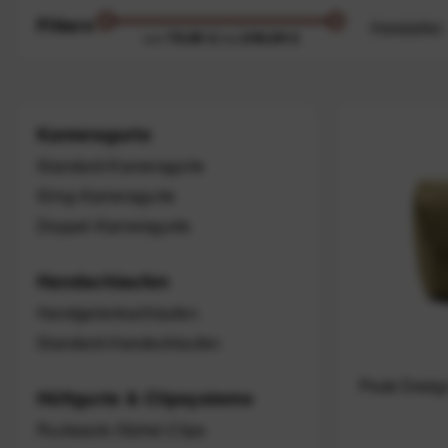
Filtern
Hersteller
79,99 €
249,99 €
von
bis
Kalahar
Peak D
Kameragurte
Standard-Kameragurte
Sling-Kameragurte
Doppel-Kameragurte
Handschlaufen
Handgelenkschlaufen
Standard-Handschlaufen
Peak Desig
Hüftgurte & Clipsysteme
Rucksack-/Gürtel-Clips