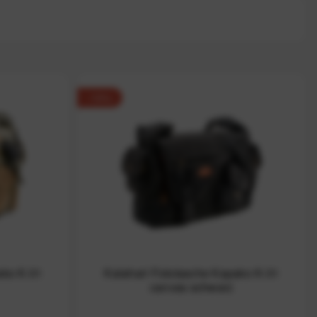
-10%
ako K-31
Kalahari Fototasche Kapako K-31
canvas schwarz