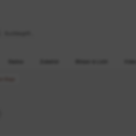
Stative
Zubehör
Blitzen & Licht
Vide
er-Bags
)