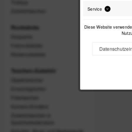
Trolleys
Service
Zubehörtaschen
Rucksäcke
Diese Website verwendet
Nutzu
Daypacks
Fotorucksäcke
Datenschutzein
Reiserucksäcke
Taschen-Zubehör
Objektivköcher
Einschlagtücher
Filtertaschen
Kamera-Einsätze
Zubehörtaschen &
Speicherkartenetuis
Schulter-, Brust- und Beckengurte