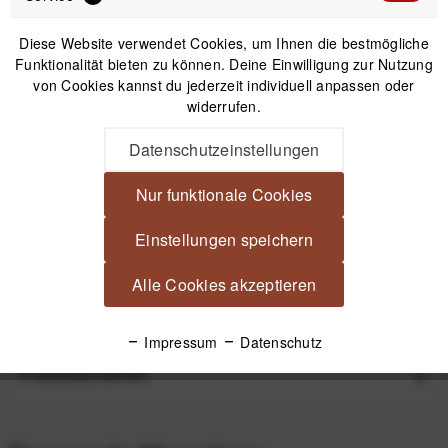
Diese Website verwendet Cookies, um Ihnen die bestmögliche
Funktionalität bieten zu können. Deine Einwilligung zur Nutzung
von Cookies kannst du jederzeit individuell anpassen oder
widerrufen.
Peak Design Travel Backpack Black
Datenschutzeinstellungen
Nur funktionale Cookies
ab 199,99 €
*
Einstellungen speichern
Beschreibung
Alle Cookies akzeptieren
Peak Design External Carry Straps - Spannriemen für Travel-
Line Rucksäcke Ersatz-Spannriemen...
mehr
Impressum
Datenschutz
Produktsicherheit