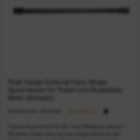
Peak Design External Carry Straps
Spannriemen für Travel-Line Rucksäcke-
Black (Schwarz)
Artikelnummer:
59201636
Original-Spannriemen für den Travel Backpack verloren?
Mit diesen Ersatz-External Carry Straps kannst du dein