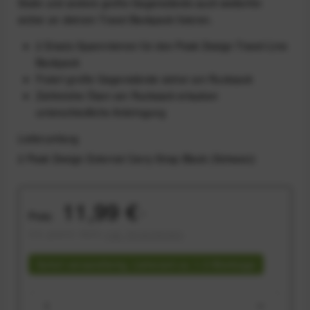
Stativ und andere große Gegenstände auch weiterhin
sicher an deinem Travel Backpack fixieren.
2 Ersatz-Spannriemen für den Peak Design Travel-Line
Backpack
Fixiert große Gegenstände sicher am Rucksack
Zahlreiche Ösen am Rucksack erlauben
unterschiedliche Anbringung
Lieferumfang
2 Peak Design External Carry Strap Black (Schwarz)
11,99 €
Preis:
*
inkl. gesetzl. MwSt.
zzgl. Versandkosten
Sofort versandfertig, Lieferzeit ca. 1-3 Werktage