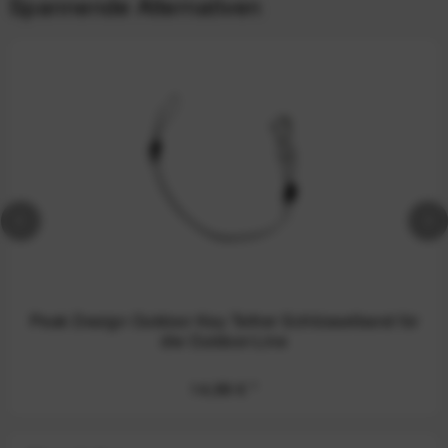
Spannende Alternativen
Peak Design Outdoor Key Tether Schlüsselband für
die Outdoor-Line
14,99 €
*