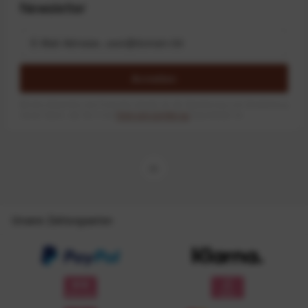
Newsletter
Anmelden
Mit dem Absenden des Formulars erlaube ich die Speicherung und Verarbeitung
meiner Daten, wie Sie in der
Datenschutzerklärung
beschrieben ist.
Unsere Zahlungsarten