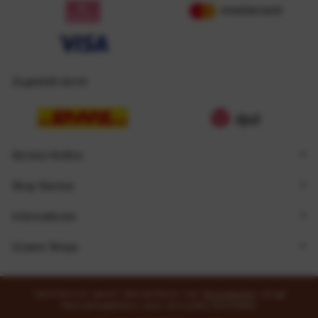
Zugestellt durch
Service Hotline
Shop Service
Informationen
Unsere Shops
* Alle Preise inkl. gesetzl. Mehrwertsteuer zzgl.
Versandkosten
und ggf.
Nachnahmegebühren, wenn nicht anders beschrieben