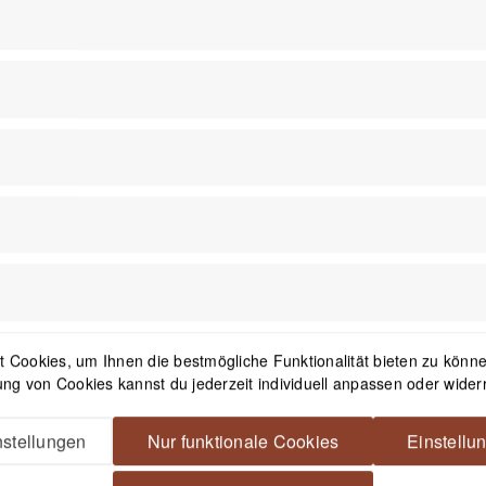
r Sling 7
Peak Design Outdoor
Peak
se
Backpack Cloud
Bac
ab 249,99 €
*
a
 Cookies, um Ihnen die bestmögliche Funktionalität bieten zu können
ng von Cookies kannst du jederzeit individuell anpassen oder wider
stellungen
Nur funktionale Cookies
Einstellu