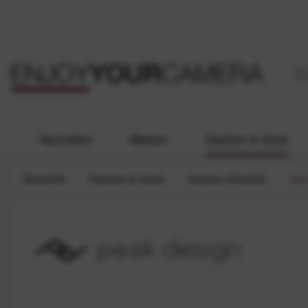
Neuheiten
Marken
Taschen & Gurte
Übersicht
Taschen & Gurte
Taschen-Zubehör
Sch