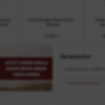
eryday
Peak Design Shoe Pouch -
Peak
- Kelp
Eclipse
Ba
34,99 €
*
a
Newsletter
Mit dem Absenden des Formulars 
in der
Datenschutzerklärung
besch