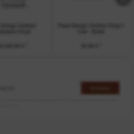
 Design Outdoor
Peak Design Outdoor Sling 7
ckpack Cloud
Liter - Black
b 249,99 €
*
99,99 €
*
Anmelden
erlaube ich die Speicherung und Verarbeitung meiner Daten, wie Sie
rieben ist.