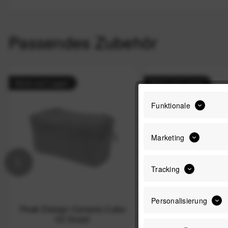
Passendes Zubehör
Nicht auf Lager
Nicht auf Lager
Funktionale
Marketing
Tracking
Personalisierung
Peak Design Camera Cube
Peak Design Came
V2 Small
V2 S-Medi