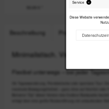
Service
59,99 €
*
69,99 €
*
Diese Website verwendet
Nutzu
Beschreibung
Produktsicherheit
Datenschutzein
Minimalistisch. Vielseitig. Outd
Flexibel unterwegs – bei jeder Tages
Ob Tageswanderung, Pendelstrecke oder spontane Tour: Der O
maximale Bewegungsfreiheit – ganz ohne auf Komfort oder Fu
Beiname "Zip" dieser Version des Outdoor Backpacks bezieht 
erfolgt über eine große Rückenöffnung mit umlaufendem Rei