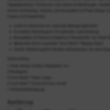
Tagesabenteuer, Fototouren und urbane Entdeckungen. Qualita
extrem hochwertig, modular und kompatibel mit Peak Design 
Cubes und Packwürfeln.
Leicht & rahmenlos für maximale Bewegungsfreiheit
Innovative Schultergurte mit optimaler Lastverteilung
Kompatibel mit Kamera-Zubehör & Packwürfeln von Peak D
Wetterfest durch recyceltes Terra Shell™ Ripstop-Nylon
Großer Rückenzugriff & flexible Außentaschen für dein Eq
Lieferumfang
1 Peak Design Outdoor Backpack 18 L
2 Brustgurte
2 Cord Hook™ Gear Loops
2 Cord Hook™ External Carry Cords
1 Schlüsselbefestigung
Ausführung