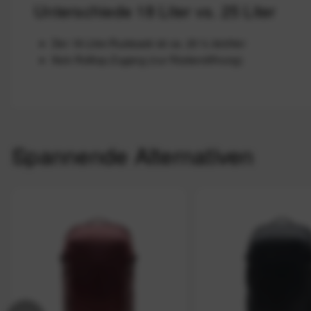
Unterschiede 18 Liter vs. 25 Liter
Der 18-Liter-Rucksack ist ca. 20 % leichter
Kein Rolltop-Zugang (nur Rückenöffnung)
Spannende Alternativen