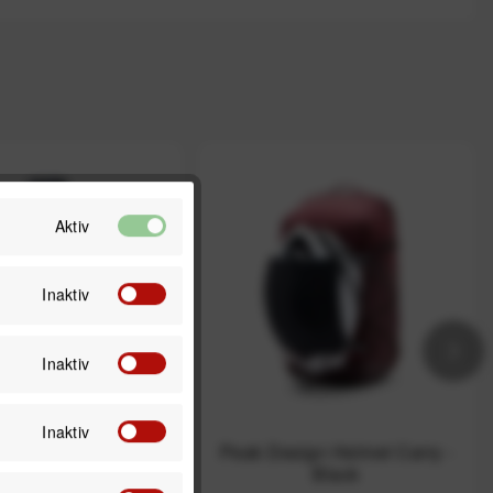
Aktiv
Inaktiv
Inaktiv
Inaktiv
sign Outdoor Rain
Peak Design Helmet Carry -
nschutzhülle 15-20
Black