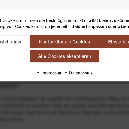
Black
49,99 €
*
 Cookies, um Ihnen die bestmögliche Funktionalität bieten zu können
ng von Cookies kannst du jederzeit individuell anpassen oder wider
stellungen
Nur funktionale Cookies
Einstellu
Alle Cookies akzeptieren
oor-ready.
Impressum
Datenschutz
mission
utdoor Backpack 18L begleitet dich zuverlässig durch Alltag und N
nktionalität zu verzichten. Dank der cleanen Optik fühlt sich der R
sich darauf, dass die 18-Liter-Variante im Gegensatz zu den größere
ßverschluss.