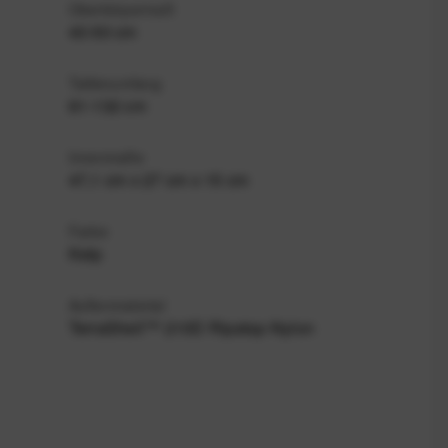
Oberkörpermaß
43-50 cm
Taillenumfang
61-132 cm
Innenmaße
47,1 cm x 27 cm x 15 cm
Farbe
Kelp
Außenmaterial
TerraShell™ 210D Ripstop-Nylon