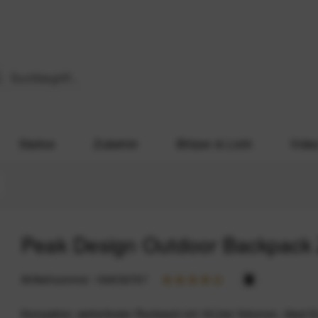
Stative
Zubehör
Blitzen & Licht
Vide
Peak Design Outdoor Backpack Zi
Artikelnummer:
164032767
Kompakter, wetterfester Rucksack mit 18 Liter Volumen. Ideal fü