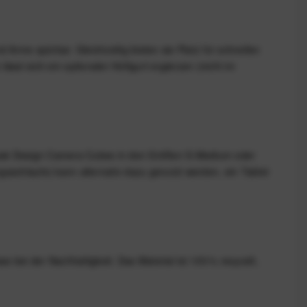
 Arme spürbar. Gleichzeitig bieten sie Platz für schnellen
lässt sich ein optionaler Hüftgurt ergänzen (nicht im
en Peak Design Camera Cubes in den Größen S-Medium oder
ngsschlaufe) kann alternativ dazu genutzt werden, ein Tablet
bei der Nachhaltigkeit. Das Material ist 100 % recycelt,