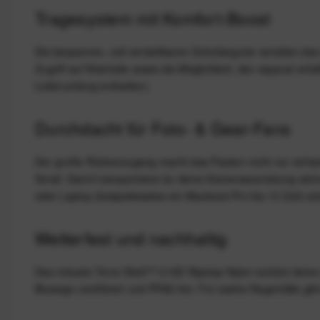
Tragesystem mit Komfort-Boost
Die bequemen, voll verstellbaren Schultergurte verteilen das
Zugriff auf Kleinteile sowie die Möglichkeit, den separat erh
Lieferumfang enthalten).
Durchdacht für Foto- & Gear-Fans
Der große Rückenzugang macht das Packen nicht nur einfach
Small. Damit transportierst du deine Kameraausrüstung sicher
oder Laptop (beispielsweise ein Macbook Pro bis 13 Zoll) s
Wetterfest und nachhaltig
Das robuste Terra Shell™ 210D Ripstop-Nylon schützt deine 
Bluesign-zertifiziert und PFAS-frei. Für starke Regenfälle gib