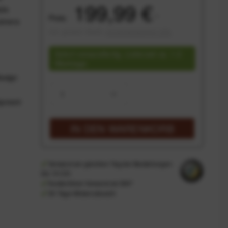
199,99 €
tiv
Preis:
*
Camera
inkl. gesetzl. MwSt.
versandkostenfrei (DE)
Sofort versandfertig, Lieferzeit ca. 1-3
Werktage
esign
uipment
IN DEN
WARENKORB
Versand am gleichen Tag bei Bestellungen
bis 14 Uhr
Kostenfreier Versand ab 39€*
30 Tage Widerrufsrecht