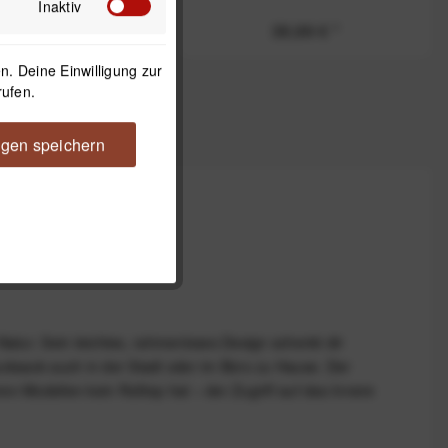
Liter - Black
Inaktiv
29,99 €
*
39,99 €
*
. Deine Einwilligung zur
rufen.
ngen speichern
atur. Sein leichtes, rahmenloses Design schenkt dir
ucksack auch in der Stadt oder im Büro zu Hause. Der
n Modellen kein Rolltop hat – der Zugriff auf das Innere