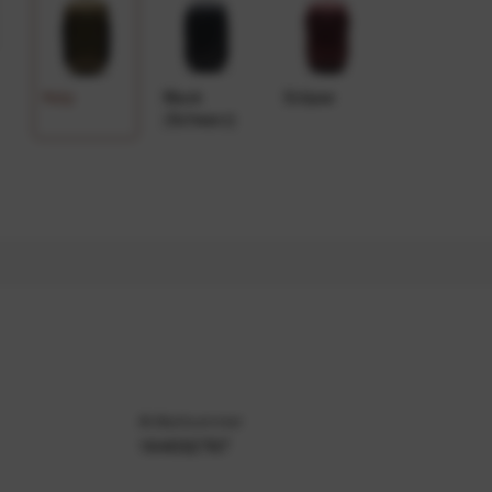
Kelp
Black
Eclipse
(Schwarz)
Artikelnummer
164032767