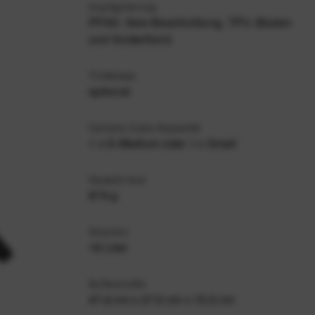
Imprägnierung
PFAS- freie Beschichtung, TPU (Boden
und Vorderfront)
Trinkblase
optional
Camera-Cube-Kapazität
1 x S-Medium oder 1 x Small
Gewicht leer
879 g
Volumen
18 Liter
Außenmaße
47,6 cm x 27,5 cm x 15,5 cm