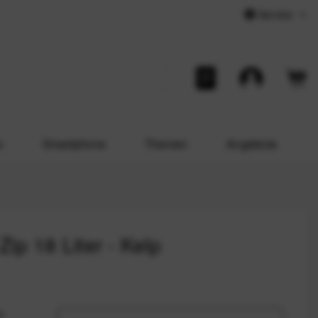
Service
o
Smartphone
Themen
Angebote
p 18 Liter - Kelp
r