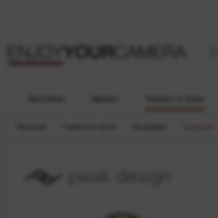
Neuheiten
Marken
Taschen & Gurte
Übersicht
Taschen & Gurte
Rucksäcke
Daypacks