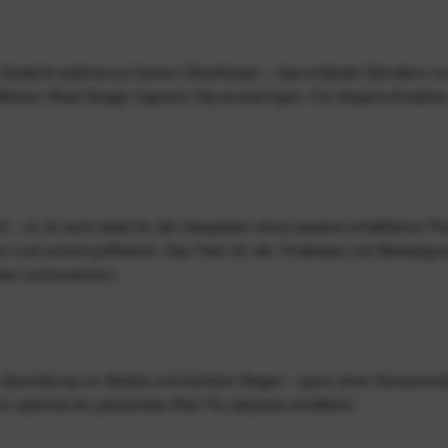
 Gewicht optimal auf deinen Oberkörper – das entlastet Schultern und
ältlichen Peak Design Capture Clip anzubringen. Für längere Einsätze 
 – er ist auch ideal für die Integration eines separat erhältlich
 und schnell griffbereit. Das Fach für die Trinkblase (mit Befestigu
icher aufzunehmen.
Ausrüstung vor Abrieb und leichtem Regen – ganz ohne Kompromisse 
t’s optional ein passendes Rain Fly (separat erhältlich).