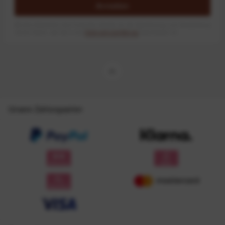
Anmelden
Mit dem Absenden des Formulars erlaube ich die Speicherung und Verarbeitung
meiner Daten, wie Sie in der
Datenschutzerklärung
beschrieben ist.
Unsere Zahlungsarten