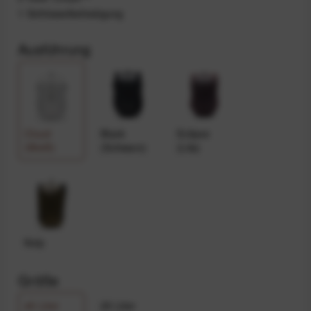
1 Schlüsselbefestigung
Ausführung
Cloud
Black
Eclipse
(Weiß)
(Schwarz)
(Lila)
Kelp
Größe
45 Liter
25 Liter