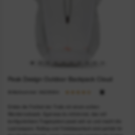
Peak Design Outdoor Backpack Cloud
Artikelnummer:
94235304
Erlebe die Freiheit der Trails mit einem echten
Wanderrucksack. Egal was du mitnimmst, das voll
konfigurierbare Tragesystem passt sich an und macht die
Last bequem. Rolltop und Trinkblasenfach sind perfekt für