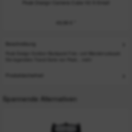
Peak Design Camera Cube V2 X-Small
49,99 €
*
Beschreibung
Peak Design Outdoor Backpack Foto- und Wanderrucksack
Die legendäre Travel-Serie von Peak...
mehr
Produktsicherheit
Spannende Alternativen