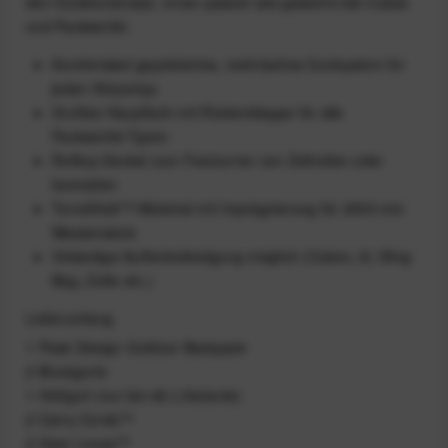
den Outdooreinsatz, innen passen wie gewohnt die Cubes
und Packwürfel.
Komfortabel gepolstertes, mehrfaches Gurtsystem für
jeden Körpertyp
Großes Hauptfach mit Rückenklappe für alle
Packwürfel-Typen
Rolltop-Deckel zum Festzurren von Zeltrollen oder
Isomatten
TerraShell™-Material mit Imprägnierung für 2000 mm
Wassersäule
Vielseitige Außenbefestigung möglich (Cubes, 2L Sling
Bag, Zelte etc.)
Lieferumfang
1 Peak Design Outdoor Backpack
2 Brustgurte
1 Hüftgurt (nur bei 46 L-Variante)
2 Carry-Cords™
2 Gear Loops™