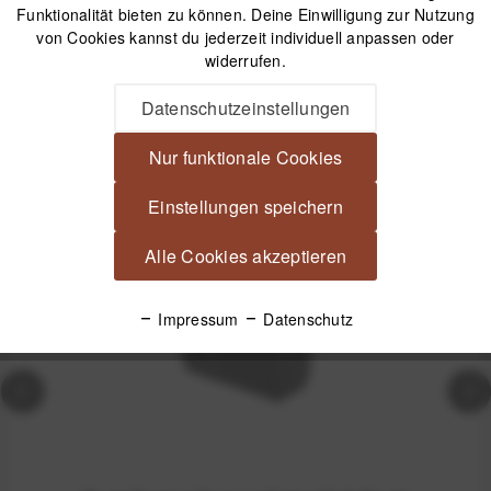
Funktionalität bieten zu können. Deine Einwilligung zur Nutzung
Versand am gleichen Tag bei Bestellungen bis 14 Uhr
von Cookies kannst du jederzeit individuell anpassen oder
Kostenfreier Versand ab 39€*
widerrufen.
30 Tage Widerrufsrecht
Datenschutzeinstellungen
Passendes Zubehör
Nur funktionale Cookies
Einstellungen speichern
Nicht auf Lager
Alle Cookies akzeptieren
Impressum
Datenschutz