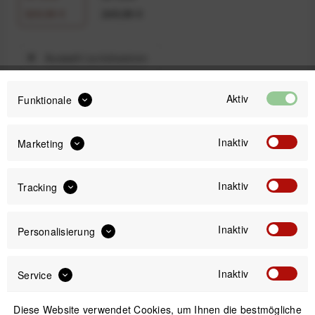
329,99 €
249,99 €
Auswahl zurücksetzen
Aktiv
Funktionale
329,99 €
Preis:
*
Inaktiv
Marketing
inkl. gesetzl. MwSt.
versandkostenfrei (DE)
Sofort versandfertig, Lieferzeit ca. 1-3 Werktage
Inaktiv
Tracking
Inaktiv
Personalisierung
Inaktiv
Service
IN DEN
WARENKORB
Diese Website verwendet Cookies, um Ihnen die bestmögliche