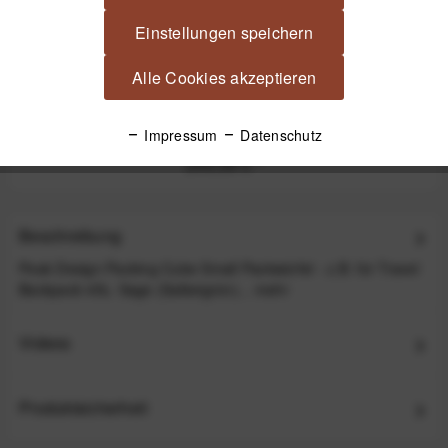
Einstellungen speichern
Alle Cookies akzeptieren
Peak Design Travel Duffelpack Bag 65L Reisetasche
mit Rucksackgurten - Black (Schwarz)
Impressum
Datenschutz
249,99 €
*
Beschreibung
Peak Design Packing Cube Small Packwürfel - z.B. für Travel
Backpack 45L- Sage (Salbeigrün)...
mehr
Videos
Produktsicherheit