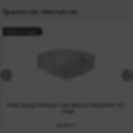
Spannende Alternativen
Nicht auf Lager
Peak Design Packing Cube Medium Packwürfel 18 L
- Sage
49,99 €
*