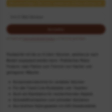
Benachrichtigen Sie mich, sobald der Artikel lieferbar ist.
Anmelden
Ich habe die
Datenschutzbestimmungen
zur Kenntnis genommen.
Packwürfel mit bis zu 9 Litern Volumen, welches je nach
Bedarf angepasst werden kann. Praktisches Reise-
Feature: zwei Fächer zum Trennen von frischer und
getragener Wäsche.
Kompressionstechnik für variables Volumen
Für alle Travel-Line-Rucksäcke und -Taschen
Auch als Standalone für markenfremdes Gepäck
Schnellöffnerlaschen zum schnellen Aufziehen
Aus leichtem Nylongewebe mit 40D-Gewebestärke