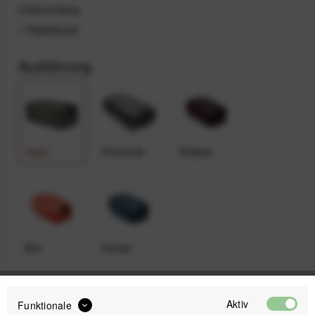
Lieferumfang
1 Packbeutel
Ausführung
Sage
Charcoal
Eclipse
Ibis
Ocean
Aktiv
Funktionale
34,99 €