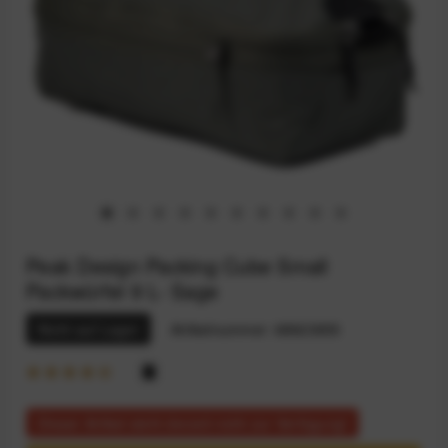
Peak Design Packing Cube Small
Packwürfel 9 L- Sage
Nicht auf Lager
Artikelnummer:
68923955
Dieser Artikel steht derzeit nicht zur Verfügung!