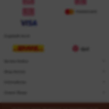
Zugestellt durch
Service Hotline
Shop Service
Informationen
Unsere Shops
* Alle Preise inkl. gesetzl. Mehrwertsteuer zzgl.
Versandkosten
und ggf.