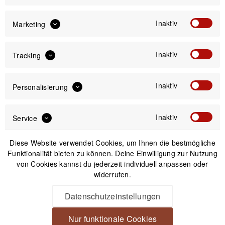
Preis:
*
inkl. gesetzl. MwSt.
zzgl. Versandkosten
Inaktiv
Marketing
Versand am gleichen Tag bei Bestellungen bis 14 Uhr
Inaktiv
Tracking
Kostenfreier Versand ab 39€*
30 Tage Widerrufsrecht
Inaktiv
Personalisierung
Passendes Zubehör
Inaktiv
Service
Diese Website verwendet Cookies, um Ihnen die bestmögliche
Funktionalität bieten zu können. Deine Einwilligung zur Nutzung
von Cookies kannst du jederzeit individuell anpassen oder
widerrufen.
Datenschutzeinstellungen
Nur funktionale Cookies