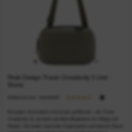
Peak Design Travel Crossbody 3 Liter -
Stone
Artikelnummer:
164032987
Kompakt, durchdacht und immer griffbereit – die Travel
Crossbody 3L ist deine perfekte Begleiterin für Alltag und
Reisen. Sie bietet maximale Organisation auf kleinem Raum