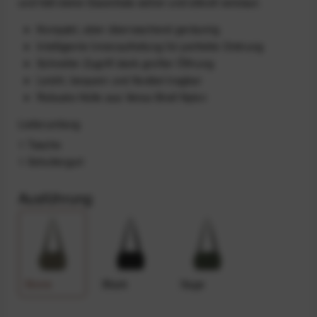
und hält deine Essentials sicher und stilvoll verstaut.
Kompakt, aber überraschend geräumig
Intelligente Innenaufteilung für perfekte Ordnung
Schneller Zugriff dank großer Öffnung
Leicht, bequem und flexibel tragbar
Robuste Hülle aus Versa Shell Nylon
Lieferumfang
1 Tasche
1 Schultergurt
Ausführung
Stone
Black
Sage