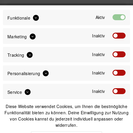
99,99 €
Preis:
*
Aktiv
Funktionale
inkl. gesetzl. MwSt.
versandkostenfrei (DE)
Inaktiv
Marketing
Sofort versandfertig, Lieferzeit ca. 1-3 Werktage
Inaktiv
Tracking
Inaktiv
Personalisierung
IN DEN
WARENKORB
Inaktiv
Service
Versand am gleichen Tag bei Bestellungen bis 14 Uhr
Kostenfreier Versand ab 39€*
Diese Website verwendet Cookies, um Ihnen die bestmögliche
30 Tage Widerrufsrecht
Funktionalität bieten zu können. Deine Einwilligung zur Nutzung
von Cookies kannst du jederzeit individuell anpassen oder
widerrufen.