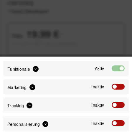
Lieferumfang
1 Ersatz Schultergurt
19,99 €
Preis:
*
inkl. gesetzl. MwSt.
zzgl. Versandkosten
Versand am gleichen Tag bei Bestellungen bis 14 Uhr
Aktiv
Funktionale
Kostenfreier Versand ab 39€*
30 Tage Widerrufsrecht
Inaktiv
Marketing
Passendes Zubehör
Inaktiv
Tracking
Inaktiv
Personalisierung