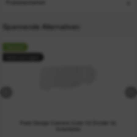
Produktsicherheit
Spannende Alternativen
Neuheit
Nicht auf Lager
Peak Design Camera Cube V2 Divider XL
Innenteiler