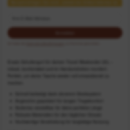
Benachrichtigen Sie mich, sobald der Artikel lieferbar ist.
Anmelden
Ich habe die
Datenschutzbestimmungen
zur Kenntnis genommen.
Ersatz-Schultergurt für deinen Travel Weekender 25L –
robust, komfortabel und im Handumdrehen montiert.
Perfekt, um deine Tasche wieder voll einsatzbereit zu
machen.
Schnell befestigt dank cleverem Stecksystem
Angenehm gepolstert für langen Tragekomfort
Stufenlos verstellbar für deine perfekte Länge
Robuste Materialien für den täglichen Einsatz
Hochwertige Verarbeitung für langlebige Nutzung