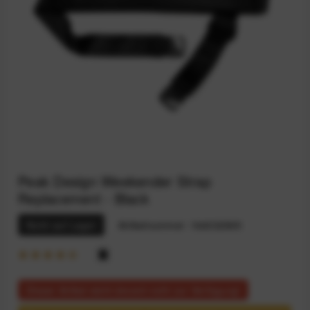
Peak Design Weekender Strap
Replacement - Black
Nicht auf Lager
Artikelnummer:
164032995
Dieser Artikel steht derzeit nicht zur Verfügung!