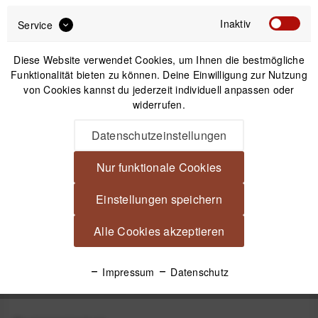
Inaktiv
Service
Diese Website verwendet Cookies, um Ihnen die bestmögliche
Funktionalität bieten zu können. Deine Einwilligung zur Nutzung
von Cookies kannst du jederzeit individuell anpassen oder
widerrufen.
Datenschutzeinstellungen
Peak Design Travel Weekender 25 Liter - Black
Nur funktionale Cookies
199,99 €
*
Einstellungen speichern
Alle Cookies akzeptieren
Beschreibung
Mehr Komfort für deinen Travel Weekender Schnell montiert,
Impressum
Datenschutz
sofort einsatzbereit Der...
mehr