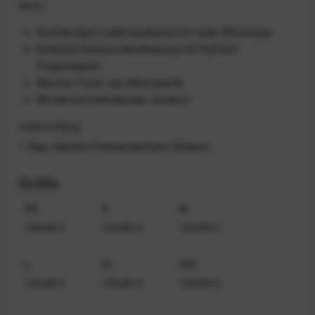
warm.
Hochwertiger Lederhandschuh für kalte Wintertage
Einfache Kamera-Handhabung mit FlipTech-
Fingerkappen
Warmes Futter aus Merinowolle
Mit wärmerückhaltender Isolation
Lieferumfang
1 Paar Hatchet Fotohandschuhe Schwarz
Größe
XS
S
M
109,95 €
109,95 €
109,95 €
L
XL
XXL
109,95 €
109,95 €
109,95 €