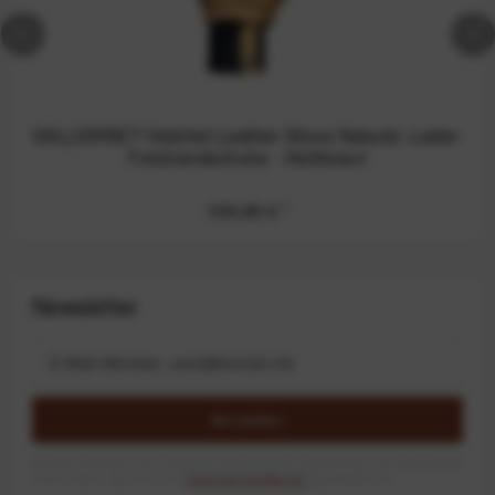
VALLERRET Hatchet Leather Glove Natural, Leder-
Fotohandschuhe - Hellbraun
109,95 €
*
Newsletter
Anmelden
Mit dem Absenden des Formulars erlaube ich die Speicherung und Verarbeitung
meiner Daten, wie Sie in der
Datenschutzerklärung
beschrieben ist.