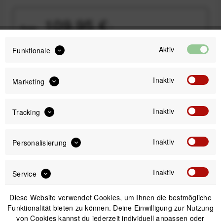
109,95 €
Preis:
*
inkl. gesetzl. MwSt.
versandkostenfrei (DE)
Aktiv
Funktionale
Bitte wähle zuerst
Größe
Inaktiv
Marketing
Inaktiv
Tracking
IN DEN
WARENKORB
Inaktiv
Personalisierung
Versand am gleichen Tag bei Bestellungen bis 14 Uhr
Inaktiv
Service
Kostenfreier Versand ab 39€*
30 Tage Widerrufsrecht
Diese Website verwendet Cookies, um Ihnen die bestmögliche
Funktionalität bieten zu können. Deine Einwilligung zur Nutzung
von Cookies kannst du jederzeit individuell anpassen oder