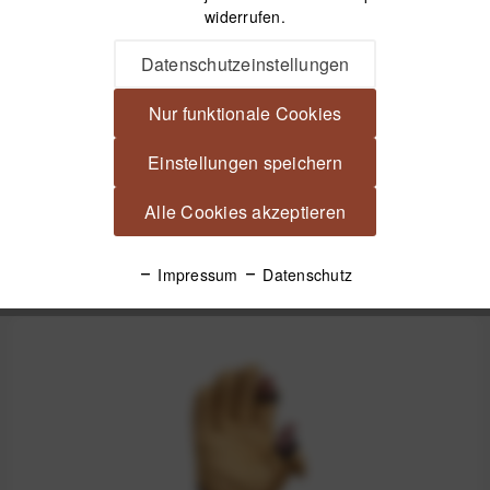
Beschreibung
widerrufen.
VALLERRET Hatchet Leather Glove Black, Leder-
Datenschutzeinstellungen
Fotohandschuhe - Schwarz Schluss mit blauen...
mehr
Nur funktionale Cookies
Videos
Einstellungen speichern
Produktsicherheit
Alle Cookies akzeptieren
Spannende Alternativen
Impressum
Datenschutz