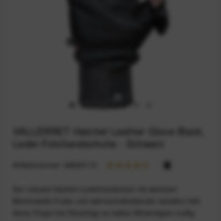
VALLERRET Hatchet Leather Glove Black,
Leder-Fotohandschuhe - Schwarz
Artikelnummer:
68925115
Der robuste Hatchet Lederhandschuh mit weichem
Merinowolle-Futter und wärmerückhaltender Isolation hält
deine Finger bei Shootings an kalten Wintertagen mollig