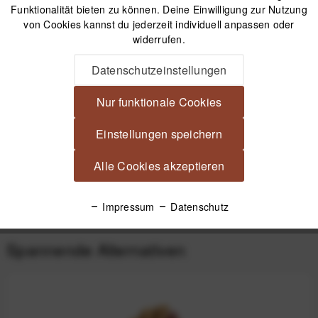
Kostenfreier Versand ab 39€*
Funktionalität bieten zu können. Deine Einwilligung zur Nutzung
30 Tage Widerrufsrecht
von Cookies kannst du jederzeit individuell anpassen oder
widerrufen.
Datenschutzeinstellungen
Beschreibung
Vallerret Tinden Fotohandschuhe Schwarz - Größe M Auch
Nur funktionale Cookies
bei klirrender Kälte warm Diese...
mehr
Einstellungen speichern
Videos
Alle Cookies akzeptieren
Produktsicherheit
Impressum
Datenschutz
Spannende Alternativen