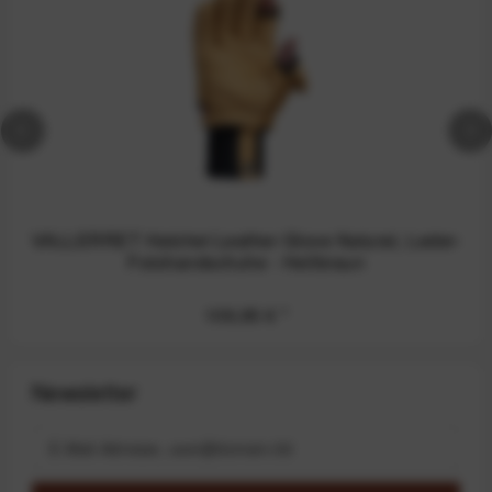
VALLERRET Hatchet Leather Glove Natural, Leder-
Fotohandschuhe - Hellbraun
109,95 €
*
Newsletter