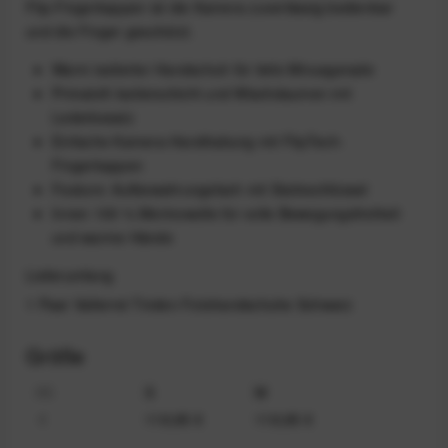
Flip-Fingerkappen ist die Kamera zuverlässig bedienbar
und die Finger geschützt.
Warm isolierter Handschuh für tiefe Minusgerade
Primaloft-Isolierschicht und Wischdaumen mit
Lederbesatz
Einfache Kamera-Handhabung mit FlipTech-
Fingerkappen
Feature: Aufbewahrungsfach mit Stativschlüssel
Innen 100 % Merinowolle für volle Bewegungsfreiheit
und warme Hände
Lieferumfang
1 Paar Vallerret Tinden Fotohandschuhe Schwarz
Größe
XS
S
M
€
119,95 €
119,95 €