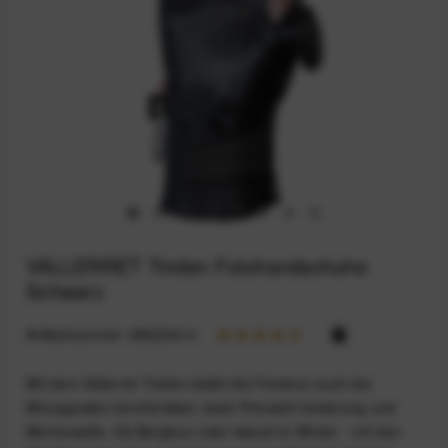
VALLERRET Tinden Fotohandschuhe
Schwarz
Artikelnummer:
68923414
Mit dem Vallerret Tinden bleibt die Fototour auch bei
Minusgraden komfortabel, dank Primaloft-Isolierung und
Merinowolle. Ob Bergtour oder Island im Winter - mit den