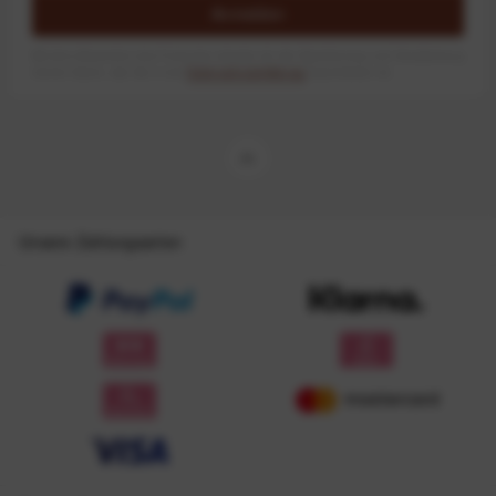
Anmelden
Mit dem Absenden des Formulars erlaube ich die Speicherung und Verarbeitung
meiner Daten, wie Sie in der
Datenschutzerklärung
beschrieben ist.
Unsere Zahlungsarten