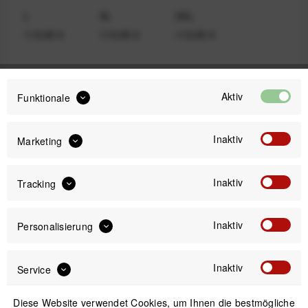
L
XL
XXL
119,95 €
119,95 €
119,95 €
119,95 €
Aktiv
Funktionale
Preis:
*
inkl. gesetzl. MwSt.
versandkostenfrei (DE)
Inaktiv
Marketing
Bitte wähle zuerst
Größe
Inaktiv
Tracking
Inaktiv
Personalisierung
IN DEN
WARENKORB
Inaktiv
Service
Versand am gleichen Tag bei Bestellungen bis 14 Uhr
Diese Website verwendet Cookies, um Ihnen die bestmögliche