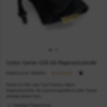
Cotton Carrier CCS G3 Regenschutzhülle
Artikelnummer:
59202521
Perfekt für Filter oder Tech Pouches: Kleine
Regenschutzhülle, die zusammengefaltet an jeder Tasche
befestigt werden kann.
Vielseitiger Regenschutz