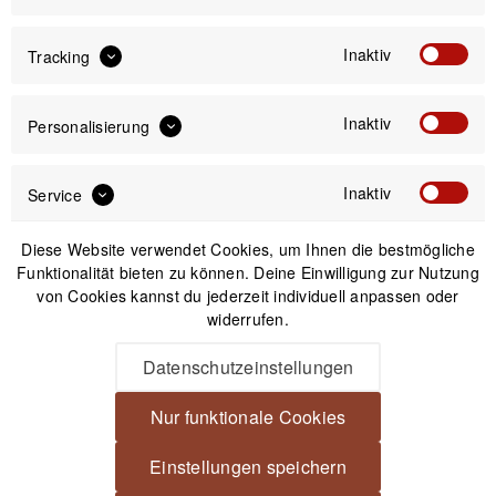
Inaktiv
Tracking
Versand am gleichen Tag bei Bestellungen bis 14 Uhr
Kostenfreier Versand ab 39€*
30 Tage Widerrufsrecht
Inaktiv
Personalisierung
Inaktiv
Service
Beschreibung
Cotton Carrier CCS G3 Regenschutzhülle Im praktischen
Diese Website verwendet Cookies, um Ihnen die bestmögliche
Klett-Faltbeutel mit Clip überall...
mehr
Funktionalität bieten zu können. Deine Einwilligung zur Nutzung
von Cookies kannst du jederzeit individuell anpassen oder
widerrufen.
Produktsicherheit
Datenschutzeinstellungen
Spannende Alternativen
Nur funktionale Cookies
Einstellungen speichern
Nicht auf Lager