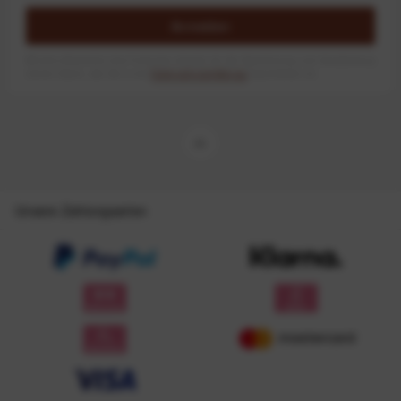
Anmelden
Mit dem Absenden des Formulars erlaube ich die Speicherung und Verarbeitung
meiner Daten, wie Sie in der
Datenschutzerklärung
beschrieben ist.
Unsere Zahlungsarten