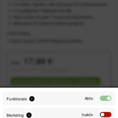
Für kleine Taschen oder Kameras mit Festbrennweite
Im praktischen Faltbeutel mit Clip
Kann außen an jeder Tasche befestigt werden
Besonders für Zubehörtaschen geeignet
Lieferumfang
1 Cotton Carrier CCS G3 Regenschutzhülle
17,99 €
Preis:
*
inkl. gesetzl. MwSt.
zzgl. Versandkosten
Sofort versandfertig, Lieferzeit ca. 1-3 Werktage
Aktiv
Funktionale
Inaktiv
Marketing
IN DEN
WARENKORB