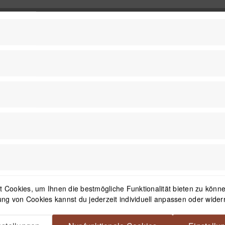
 Cookies, um Ihnen die bestmögliche Funktionalität bieten zu können
ng von Cookies kannst du jederzeit individuell anpassen oder wider
sicherheit