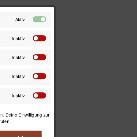
Aktiv
Inaktiv
Inaktiv
Inaktiv
Inaktiv
. Deine Einwilligung zur
rufen.