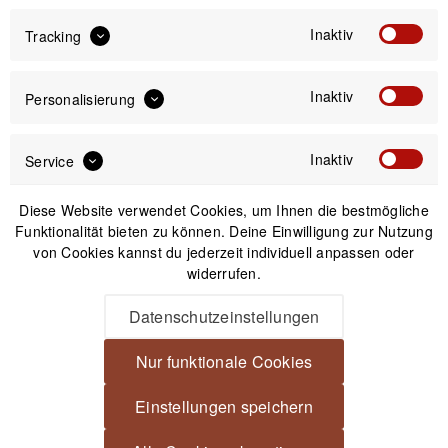
Inaktiv
Tracking
Stereo-Einstellschlitten
Stereo-Einstellschlitten
Inaktiv
Personalisierung
LP-02 - Verstellweg
LP-03 - Verstellweg
24cm
25cm und
Zubehörschuh
Inaktiv
Service
19,99 € *
24,99 € *
Diese Website verwendet Cookies, um Ihnen die bestmögliche
Funktionalität bieten zu können. Deine Einwilligung zur Nutzung
von Cookies kannst du jederzeit individuell anpassen oder
1
widerrufen.
Datenschutzeinstellungen
Newsletter
Nur funktionale Cookies
Einstellungen speichern
Anmelden