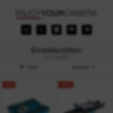
Einstellschlitten
(4 Produkte)
Filtern
Sortieren
-4%
-29%