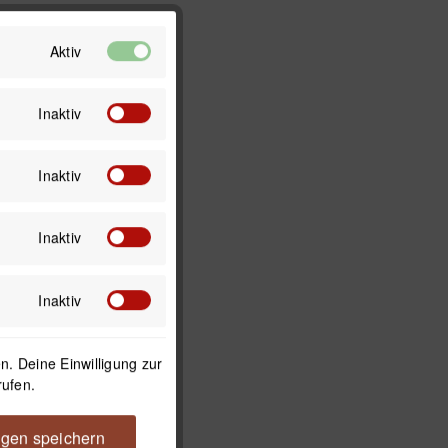
Aktiv
Inaktiv
Inaktiv
Inaktiv
Inaktiv
. Deine Einwilligung zur
rufen.
ngen speichern