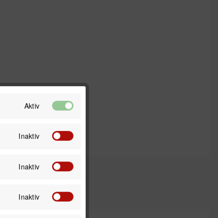
Aktiv
Inaktiv
Inaktiv
Inaktiv