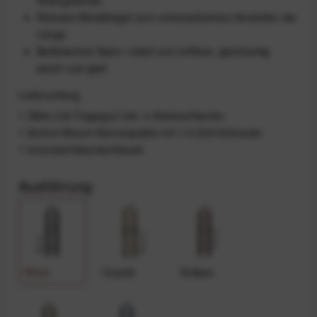
Robuste Metallbügel zum unkompliziertes Verstellen der
Länge
Ballistisches Nylon: stabil und reißfest, gleichzeitig
weich und glatt
Lieferumfang
1 Slide-Lite-Tragegurt inkl. 4 Ankerschlaufen
1 Anchor-Mount-Kameraplatte mit 1/4-Zoll-Schraube
1 Innensechskantschlüssel
Ausführung
Black
Coyote
Eclipse