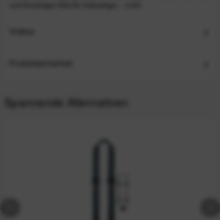
und Einsteiger-DSLRs Vielseitiger...
mehr
Videos
Produktsicherheit
Spannende Alternativen