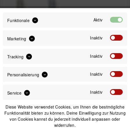
Aktiv
Funktionale
Kelp
Ocean
Inaktiv
Marketing
69,99 €
Preis:
*
Inaktiv
Tracking
inkl. gesetzl. MwSt.
versandkostenfrei (DE)
Inaktiv
Personalisierung
Versand am gleichen Tag bei Bestellungen bis 14 Uhr
Kostenfreier Versand ab 39€*
30 Tage Widerrufsrecht
Inaktiv
Service
Diese Website verwendet Cookies, um Ihnen die bestmögliche
Funktionalität bieten zu können. Deine Einwilligung zur Nutzung
Passendes Zubehör
von Cookies kannst du jederzeit individuell anpassen oder
widerrufen.