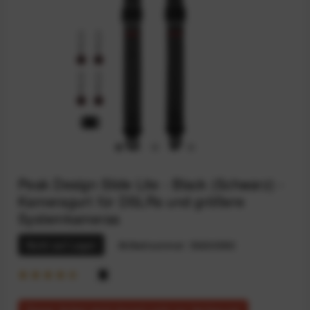
Peak Design Slide Lite - Black (Schwarz) -
Kameragurt für DSLRs und größere
Systemkameras
Nicht auf Lager
Artikelnummer:
59200583
Dieser Artikel steht derzeit nicht zur Verfügung!