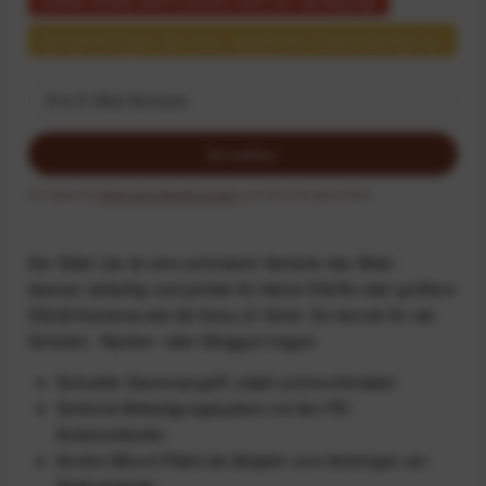
Benachrichtigen Sie mich, sobald der Artikel lieferbar ist.
Anmelden
Ich habe die
Datenschutzbestimmungen
zur Kenntnis genommen.
Der Slide Lite ist eine schmalere Variante des Slide -
ebenso vielseitig und perfekt für kleine DSLRs oder größere
DSLM-Kameras wie die Sony-a7-Serie. Du kannst ihn als
Schulter-, Nacken- oder Slinggurt tragen.
Schneller Kamerazugriff, stabil und komfortabel
Sicheres Befestigungssystem mit den PD-
Ankerschlaufen
Anchor-Mount-Platte als Adapter zum Anbringen am
Stativgewinde