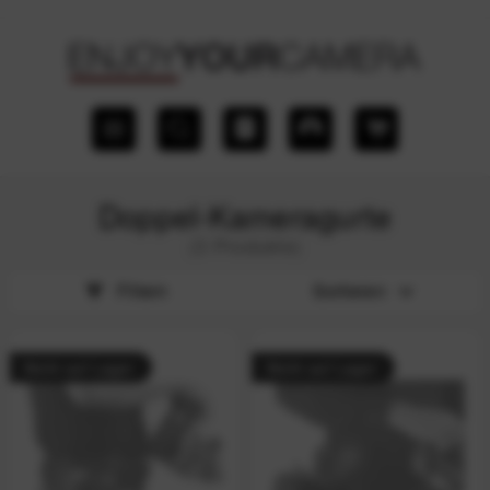
Doppel-Kameragurte
(3 Produkte)
Filtern
Sortieren
Nicht auf Lager
Nicht auf Lager