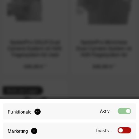
SpiderPro DSLR Dual
SpiderPro Mirrorless
Camera System v2 Hüft-
Dual Camera System v2
Tragesystem für zwei
Hüft-Tragesystem für
Profi-DSLRs
zwei spiegellose
349,99 € *
349,99 € *
Systemkameras
Nicht auf Lager
Aktiv
Funktionale
Inaktiv
Marketing