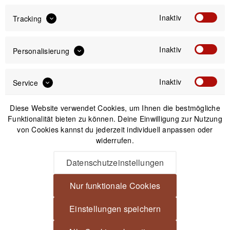
Inaktiv
Tracking
Blackrapid Double X
Inaktiv
Personalisierung
Doppel-Kameragurt mit
eXtra Comfort-
Schulterpolster
Inaktiv
Service
199,99 € *
Diese Website verwendet Cookies, um Ihnen die bestmögliche
Funktionalität bieten zu können. Deine Einwilligung zur Nutzung
von Cookies kannst du jederzeit individuell anpassen oder
1
widerrufen.
Datenschutzeinstellungen
Newsletter
Nur funktionale Cookies
Einstellungen speichern
Anmelden