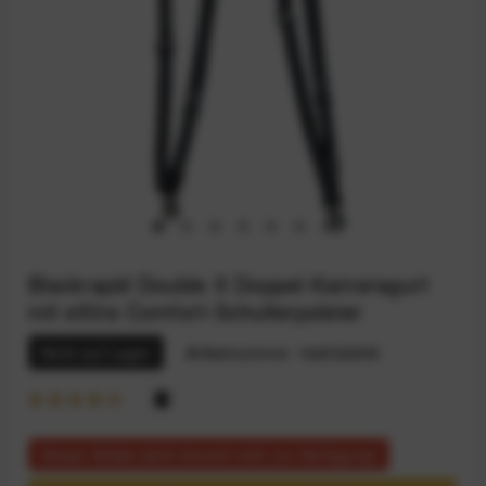
Blackrapid Double X Doppel-Kameragurt
mit eXtra Comfort-Schulterpolster
Nicht auf Lager
Artikelnummer:
164032408
Dieser Artikel steht derzeit nicht zur Verfügung!