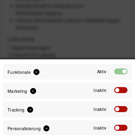
Robuste Karabiner-Verbindung mit
Sicherheitsverriegelung
Inklusive abnehmbarem Unterarm-Stabilisator gegen
Verrutschen
Lieferumfang
1 Doppel-Kameragurt
2 FastenR FR-5 Adapter
2 LockStar II Sicherungen
2 Sicherheits-Tether
Aktiv
Funktionale
2 Cam-Locks
1 Aufbewahrungsbeutel
Inaktiv
Marketing
Ausführung
Inaktiv
Tracking
Inaktiv
Personalisierung