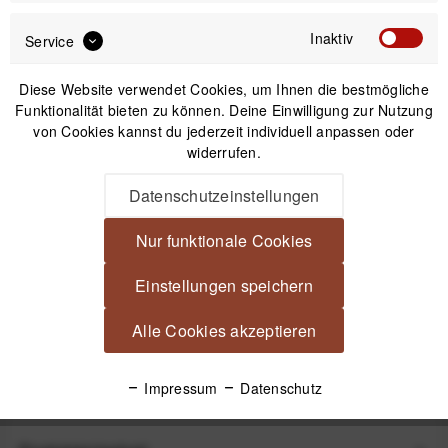
Doppelgurt
Einzelgurt -
Einzelgurt -
Schwarz
Tarnfarben
Inaktiv
Service
Diese Website verwendet Cookies, um Ihnen die bestmögliche
199,99 €
Funktionalität bieten zu können. Deine Einwilligung zur Nutzung
Preis:
*
von Cookies kannst du jederzeit individuell anpassen oder
widerrufen.
inkl. gesetzl. MwSt.
versandkostenfrei (DE)
Datenschutzeinstellungen
Versand am gleichen Tag bei Bestellungen bis 14 Uhr
Nur funktionale Cookies
Kostenfreier Versand ab 39€*
30 Tage Widerrufsrecht
Einstellungen speichern
Alle Cookies akzeptieren
Beschreibung
Die eXtra bequeme Doppelgurt-Lösung für Profis Mehr
Impressum
Datenschutz
Komfort für lange Einsätze Der...
mehr