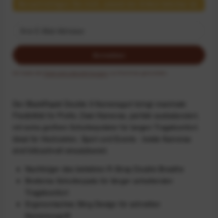
Benachrichtigen Sie mich, sobald der Artikel lieferbar ist.
Anmelden
Ich habe die
Datenschutzbestimmungen
zur Kenntnis genommen.
Der BlackRapid Double X Kameragurt bringt maximale
Flexibilität für Profis: Zwei Kameras, perfekt ausbalanciert,
mit extra großem Schulterpolster für langen Tragekomfort.
Ideal für Hochzeiten, Sport und Events - beide Kameras
sind blitzschnell einsatzbereit.
Nachfolger des beliebten R-Strap Double Breathe
Breiteres Schulterpads für länger anhaltenden
Tragekomfort
Ergonomisches Sling-Design für schnellen
Kamerazugriff