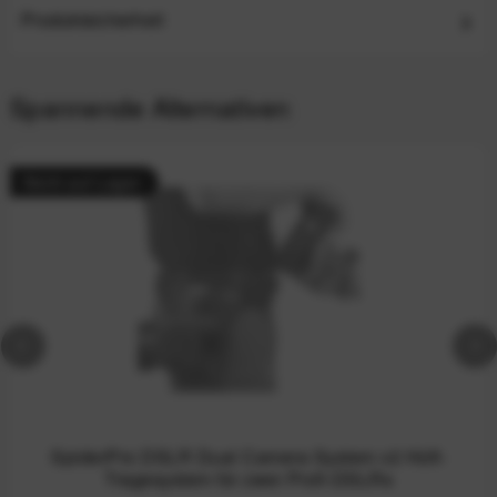
Produktsicherheit
Spannende Alternativen
Nicht auf Lager
SpiderPro DSLR Dual Camera System v2 Hüft-
Tragesystem für zwei Profi-DSLRs