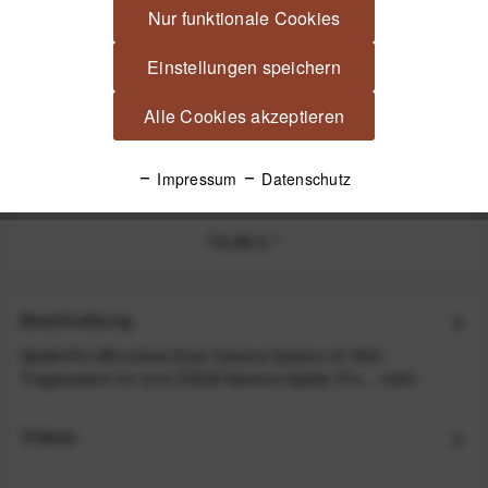
Nur funktionale Cookies
Einstellungen speichern
Alle Cookies akzeptieren
SpiderPro Lens Collar Plate v2 Platte mit Pin für
Impressum
Datenschutz
Objektivschelle
74,99 €
*
Beschreibung
SpiderPro Mirrorless Dual Camera System v2 Hüft-
Tragesystem für eine DSLM-Kamera Spider Pro...
mehr
Videos