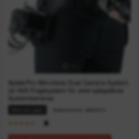
SpiderPro Mirrorless Dual Camera System
v2 Hüft-Tragesystem für zwei spiegellose
Systemkameras
Nicht auf Lager
Artikelnummer:
68923315
Dieser Artikel steht derzeit nicht zur Verfügung!