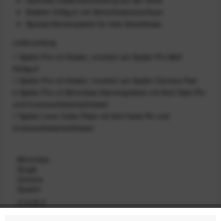
Stabiler Hüftgurt mit Sicherheitsverschluss
Spezial-Kameraplatte für freie Anschlüsse
Lieferumfang
1 Spider Pro v2 Holster, montiert am Spider Pro Belt
Hüftgurt
1 Spider Pro v2 Holster, montiert am Spider Camera Pad
2 Spider Pro v2 Mirrorless-Kameraplatten mit Anti-Twist-Pin
und Innensechskantschlüssel
1 Spider Lens Collar Plate mit Anti-Twist-Pin und
Innensechskantschlüssel
Mirrorless
Single
Camera
System
215,99 €