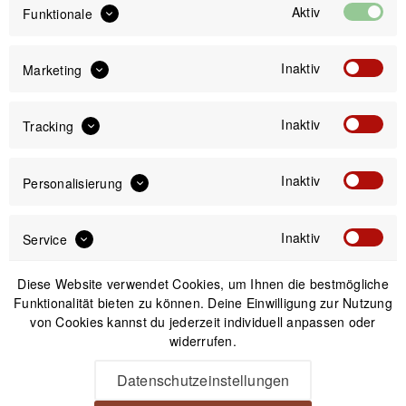
Aktiv
Funktionale
349,99 €
Preis:
*
Inaktiv
Marketing
inkl. gesetzl. MwSt.
versandkostenfrei (DE)
Inaktiv
Tracking
Versand am gleichen Tag bei Bestellungen bis 14 Uhr
Kostenfreier Versand ab 39€*
Inaktiv
Personalisierung
30 Tage Widerrufsrecht
Inaktiv
Service
Passendes Zubehör
Diese Website verwendet Cookies, um Ihnen die bestmögliche
Funktionalität bieten zu können. Deine Einwilligung zur Nutzung
Nicht auf Lager
von Cookies kannst du jederzeit individuell anpassen oder
widerrufen.
Datenschutzeinstellungen