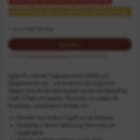
Benachrichtigen Sie mich, sobald der Artikel lieferbar ist.
Anmelden
Ich habe die
Datenschutzbestimmungen
zur Kenntnis genommen.
SpiderPro stellt die Tragesysteme für DSLRs und
Spiegellose neu auf - und kombiniert den bequemen
Hüftgurt jetzt mit der Kameraplatte speziell für Spiegellose
(Light Z Plate) mit variabler Geometrie. So bleiben die
Anschlüsse verschiedener Modelle frei.
Schneller und intuitiver Zugriff auf die Kameras
Einzigartig in Sachen Bedienung, Sicherheit und
Langlebigkeit
Optimale Gewichtsverteilung auf der Hüfte