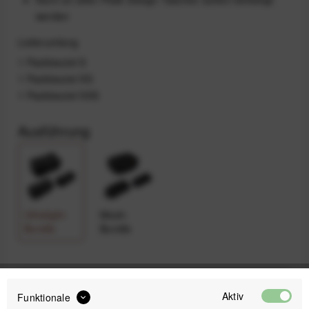
werden
Lieferumfang
1 Packbeutel S
1 Packbeutel XS
1 Packbeutel XXS
Ausführung
Ultralight-
Mesh-
Bundle
Bundle
59,99 €
Aktiv
Funktionale
Preis:
*