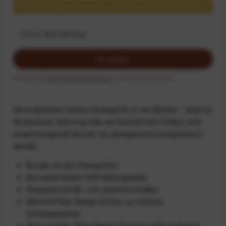
Benachrichtigen Sie mich, sobald der Artikel lieferbar ist.
Anmelden
Ich habe die
Datenschutzbestimmungen
zur Kenntnis genommen.
Die praktischen kleinen Packwürfel im 3er-Bundle: - ideal für
Accessoires, Nahrung oder als Kulturbeutel! Faltbar oder
zusammengerollt können sie platzsparend untergebracht
werden.
Bundle mit drei Packwürfeln
Aus wetterfestem 50D-Nylongewebe
Platzsparend falt- und zusammenrollbar
Wird mit Peak Design-Gurten zur leichten
Umhängetasche
Kann an allen Peak Design Taschen außen befestigt