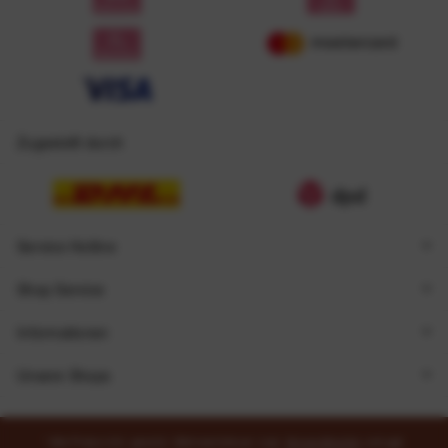
Zugestellt durch
Service Hotline
Shop Service
Informationen
Unsere Shops
* Alle Preise inkl. gesetzl. Mehrwertsteuer zzgl.
Versandkosten
und ggf.