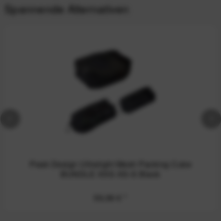
Spannende Alternativen
Peak Design Ultralight Mesh Packing Cube
BUNDLE XXS-XS-S Black
59,99 €
*