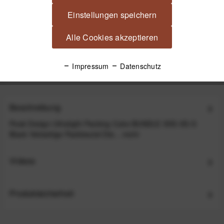
Einstellungen speichern
Peak Design Travel Duffelpack Bag 65L Reisetasche
Alle Cookies akzeptieren
mit Rucksackgurten - Black (Schwarz)
Impressum
Datenschutz
249,99 €
*
Beschreibung
Peak Design Ultralight Packing Cube BUNDLE XXS-XS-S
Black Vielseitige Packbeutel Die...
mehr
Videos
Produktsicherheit