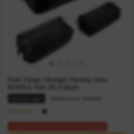
Peak Design Ultralight Packing Cube
BUNDLE XXS-XS-S Black
Nicht auf Lager
Artikelnummer:
94234830
Dieser Artikel steht derzeit nicht zur Verfügung!