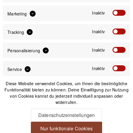
inkl. gesetzl. MwSt.
versandkostenfrei (DE)
Inaktiv
Marketing
Versand am gleichen Tag bei Bestellungen bis 14 Uhr
Inaktiv
Kostenfreier Versand ab 39€*
Tracking
30 Tage Widerrufsrecht
Inaktiv
Personalisierung
Passendes Zubehör
Inaktiv
Service
Diese Website verwendet Cookies, um Ihnen die bestmögliche
Funktionalität bieten zu können. Deine Einwilligung zur Nutzung
von Cookies kannst du jederzeit individuell anpassen oder
widerrufen.
Datenschutzeinstellungen
Nur funktionale Cookies