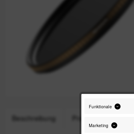
Funktionale
Beschreibung
Produktsicherheit
Marketing