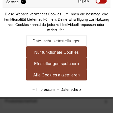
Inaktiv
Service
Diese Website verwendet Cookies, um Ihnen die bestmögliche
Funktionalität bieten zu können. Deine Einwilligung zur Nutzung
von Cookies kannst du jederzeit individuell anpassen oder
IN DEN
WARENKORB
widerrufen.
Datenschutzeinstellungen
Versand am gleichen Tag bei Bestellungen bis 14 Uhr
Kostenfreier Versand ab 39€*
Nur funktionale Cookies
30 Tage Widerrufsrecht
Einstellungen speichern
Beschreibung
Alle Cookies akzeptieren
Polarpro ND-Filter QuartzLine ND64 - Graufilter 6 Blenden 77
mm Highend ND-Filter - keine...
mehr
Impressum
Datenschutz
Produktsicherheit