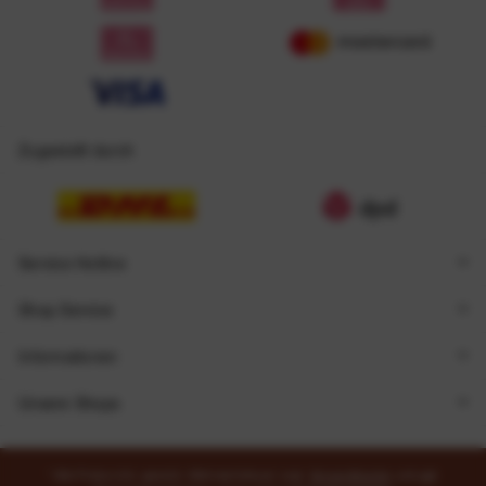
Zugestellt durch
Service Hotline
Shop Service
Informationen
Unsere Shops
* Alle Preise inkl. gesetzl. Mehrwertsteuer zzgl.
Versandkosten
und ggf.