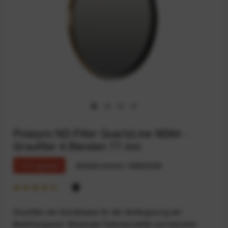
Polarpro ND-Filter QuartzLine ND64 -
Graufilter 6 Blenden 77 mm
11% sparen
Artikelnummer:
68923025
Graufilter der Extraklasse für die Verlängerung der
Belichtungszeit. Maximale Farbneutralität und keinerlei