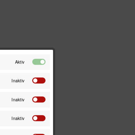
Aktiv
Inaktiv
Inaktiv
Inaktiv