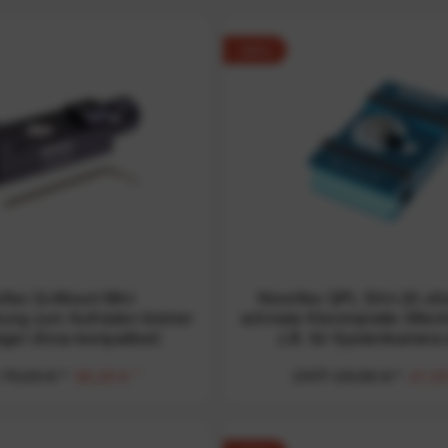
-30%
flex Q=Mount Mini
Novoflex QPL Slim 25 ultr
ung zum Aufrüsten kleiner
schmale Klemmplatte (Wechs
ger (Arca-kompatibel)
z.B. für Systemkamera
79,00 € *
56,00 € *
UVP:
29,90 € *
21,00