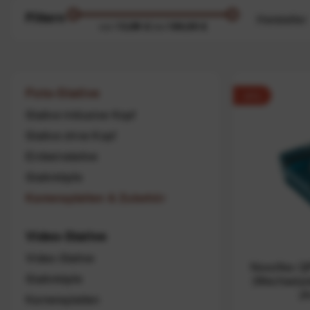
Filtern
Hersteller
13,99 €
184,00 €
von
bis
JJC
NOVOF
Peak D
Foto-Stative
-4%
Quenox
Stative inklusive Kopf
SPIDE
Stative ohne Kopf
Spinn D
Einbeinstative
Tether 
Stativköpfe
Kameraplatten & Zubehör
Video-Stative
Video-Stative
Novoflex Q
Stativköpfe
(Wechselpl
(A
Kameraplatten