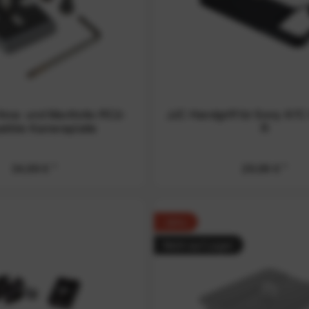
Arca- und Manfrotto-RC2-
JJC Handgriff für Sony A7C
tible Kameraplatte
R
34,99 € *
29,99 € *
-30%
Nicht auf Lager