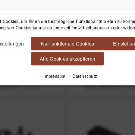
 Cookies, um Ihnen die bestmögliche Funktionalität bieten zu können
ng von Cookies kannst du jederzeit individuell anpassen oder wider
stellungen
Nur funktionale Cookies
Einstellu
Alle Cookies akzeptieren
x QPL Slim 50 flache
Novoflex MagicBalance Nivel
(Wechselplatte) - z.B. für
75 mm - für Novoflex P
ra an Q=Mount Schnellku
andere
Impressum
Datenschutz
29,90 € *
21,00 € *
UVP:
259,00 € *
184,0