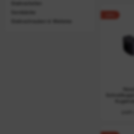
Stativschellen
Sandsäcke
-29%
Stativschrauben & Weiteres
Novo
Schnellkuppl
Kugelnei
UVP: