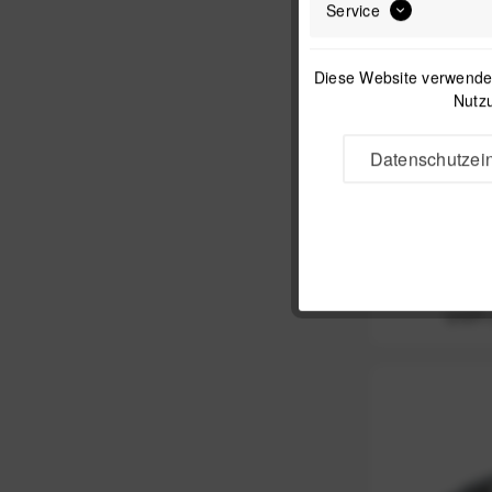
Service
Diese Website verwendet
Nutzu
Datenschutzein
Novofle
Klemmplatte 
Systemkame
UVP: