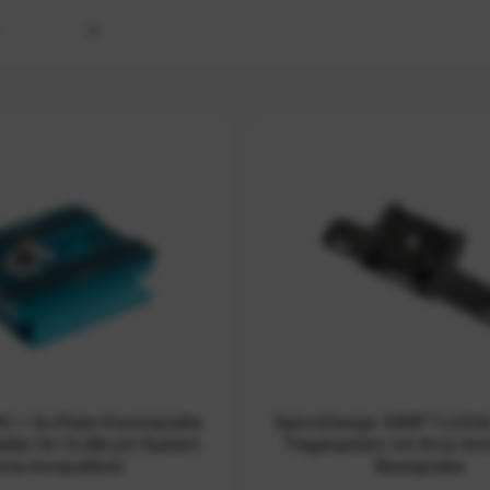
LEX
esign
R HOLSTER
esign
Tools
PL1 Q=Plate Klemmplatte
SpinnDesign SWIFT-LOCK
atte) für Q=Mount System
Tragesystem mit Arca-kom
rca-kompatibel)
Basisplatte