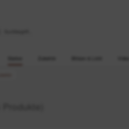
Stative
Zubehör
Blitzen & Licht
Vide
ubehör
 Produkte)