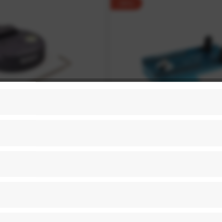
-30%
Mount Schnellkupplung für
Novoflex QPL-AT2 1/4 Wech
ugelkopf/Stativ
mit R-Strap Gurtanschl
Verdrehschutz (Arca-kom
89,00 € *
63,00 € *
UVP:
59,90 € *
42,00
-29%