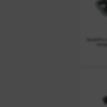
SpiderPro 
kompa