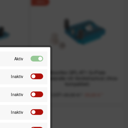
-30%
Aktiv
selplatte
Novoflex QPL-AT1 Q=Plate
Inaktiv
uss und
Wechselplatte mit Verdrehschutz (Arca-
patibel)
kompatibel)
Inaktiv
 € *
UVP:
49,90 € *
35,00 € *
Inaktiv