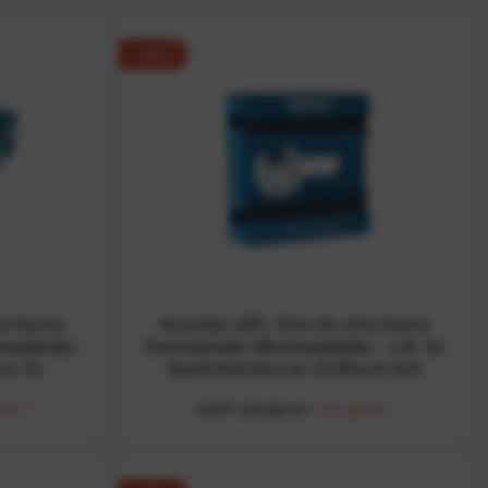
-30%
a-flache,
Novoflex QPL Slim 39 ultra-flache
elplatte) -
Klemmplatte (Wechselplatte) - z.B. für
 an Q=
Systemkamera an Q=Mount Sch
 € *
UVP:
29,90 € *
21,00 € *