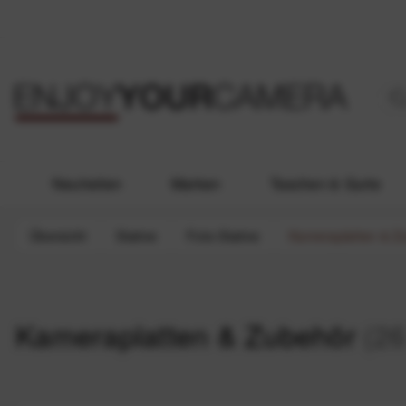
Neuheiten
Marken
Taschen & Gurte
Übersicht
Stative
Foto-Stative
Kameraplatten & Z
Kameraplatten & Zubehör
(26