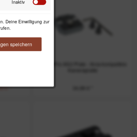
Inaktiv
. Deine Einwilligung zur
rufen.
ngen speichern
lierkalotte
SpiderPro AS2 Plate - Arca-kompatible
RO75 und
Kameraplatte
0 € *
34,99 € *