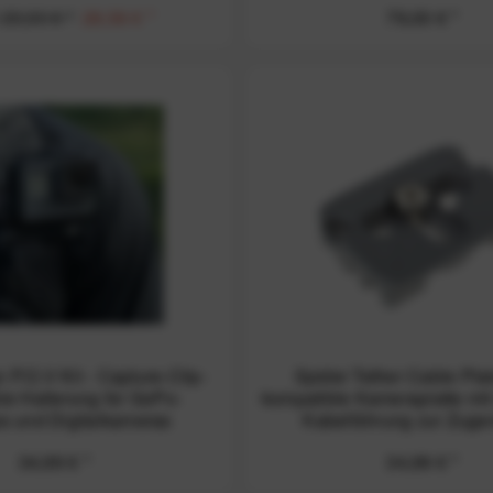
29,90 € *
28,56 € *
79,00 € *
 P.O.V Kit - Capture-Clip-
Spider Tether Cable Plat
le Halterung für GoPo-
kompatible Kameraplatte mit 
s und Digitalkameras
Kabelführung zur Zugen
34,99 € *
34,99 € *