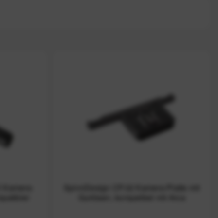
 Kamera-
SpinnDesign CP.02 Kamera-Platte mit
patibler
Gurtösen, kompatibel mit Arca