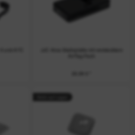
 II und A7C
JJC Arca-Stativplatte mit verstecktem
AirTag-Fach
26,99 € *
Nicht auf Lager