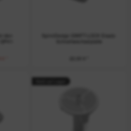
ür den
SpinnDesign SWIFT-LOCK Ersatz-
 QPH1
Schnellwechselplatte
 € *
22,00 € *
Nicht auf Lager