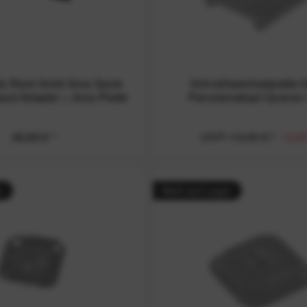
ls Rock Solid Arca Quick
Schnellwechselplatte f
pod Adapter + Arca-Platte
Panoramakopf Quenox
49,99 € *
UVP:
19,99 € *
13,99
r
Nicht auf Lager