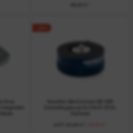
59,00 € *
-29%
e Arca-
Novoflex MiniConnect MC-MR
integrierter
Schnellkupplung für DSLR-/EVIL-
tlastu
Kameras
UVP:
69,00 € *
49,00 € *