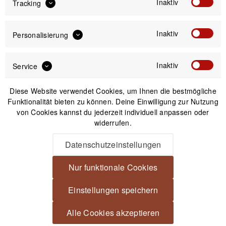
Inaktiv
Tracking
89,95 €
Inaktiv
Personalisierung
Preis:
*
inkl. gesetzl. MwSt.
versandkostenfrei (DE)
Inaktiv
Service
Bitte wähle zuerst
Größe
Diese Website verwendet Cookies, um Ihnen die bestmögliche
Funktionalität bieten zu können. Deine Einwilligung zur Nutzung
von Cookies kannst du jederzeit individuell anpassen oder
widerrufen.
Datenschutzeinstellungen
IN DEN
WARENKORB
Nur funktionale Cookies
Versand am gleichen Tag bei Bestellungen bis 14 Uhr
Einstellungen speichern
Kostenfreier Versand ab 39€*
30 Tage Widerrufsrecht
Alle Cookies akzeptieren