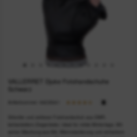
VALLERRET Djuke Fotohandschuhe
Schwarz
Artikelnummer:
94235241
Stilvoller und zeitloser Fotohandschuh aus DWR-
behandeltem Ziegenleder. Ideal für milde Wintertage. Mit
seiner Mischung aus Stil, Wärmeisolierung und einfachem