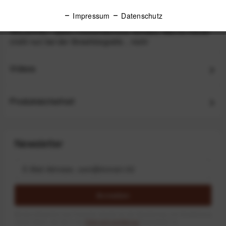
Beschreibung
Impressum
Datenschutz
VALLERRET Djuke Fotohandschuhe Schwarz Warme Hände
(nicht nur) bei der Streetfotografie...
mehr
Videos
Produktsicherheit
Newsletter
Anmelden
Mit dem Absenden des Formulars erlaube ich die Speicherung und Verarbeitung
meiner Daten, wie Sie in der
Datenschutzerklärung
beschrieben ist.