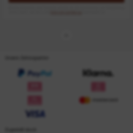
Mit dem Absenden des Formulars erlaube ich die Speicherung und Verarbeitung
meiner Daten, wie Sie in der
Datenschutzerklärung
beschrieben ist.
Unsere Zahlungsarten
Zugestellt durch