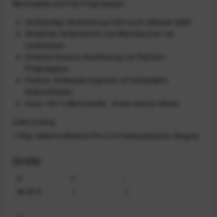
Merinowolle und Flip-Fingerkappen.
Hochwertige Verarbeitung trotzt auch stärkster Kälte
Verstärkte Isolierschicht und Wischdaumen mit
Lederbesatz
Einfache Kamera-Handhabung mit FlipTech-
Fingerkappen
Feature: Aufbewahrungsfach mit befestigtem
Stativschlüssel
Innen 100 % Merinowolle - immer warme Hände
Lieferumfang
1 Paar Vallerret Markhof Pro 3.0 Fotohandschuhe Olivgrün
Größe
S
M
L
89,95 €
€
€
XL