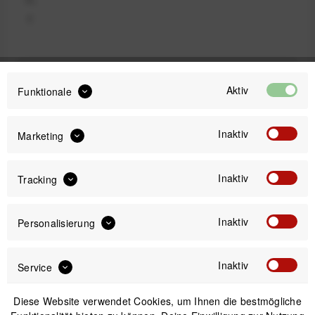
€
89,95 €
Aktiv
Preis:
*
Funktionale
inkl. gesetzl. MwSt.
versandkostenfrei (DE)
Inaktiv
Marketing
Bitte wähle zuerst
Größe
Inaktiv
Tracking
Inaktiv
Personalisierung
IN DEN
WARENKORB
Inaktiv
Service
Versand am gleichen Tag bei Bestellungen bis 14 Uhr
Kostenfreier Versand ab 39€*
Diese Website verwendet Cookies, um Ihnen die bestmögliche
30 Tage Widerrufsrecht