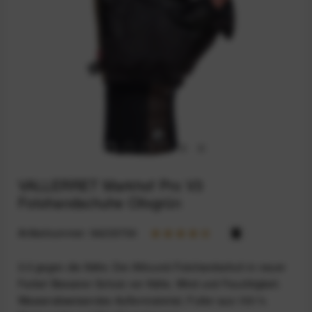
VALLERRET Markhof Pro V3
Fotohandschuhe Olivgrün
Artikelnummer:
94233736
3:0 gegen die Kälte: Der Allround-Fotohandschuh in neuer
Farbe! Besserer Schutz vor Kälte, Wind und Feuchtigkeit.
Wasserabweisendes Außenmaterial, Futter aus 100 %