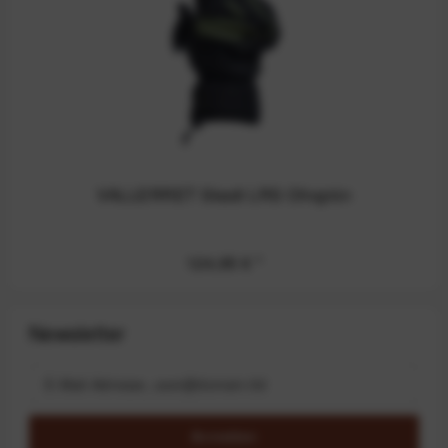
VALLERRET Skadi LRS Olivgrün
124,95 €
*
Newsletter
Anmelden