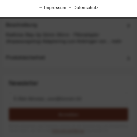
30 Tage Widerrufsrecht
Impressum
Datenschutz
Beschreibung
Kiwifotos Step-Up 52mm-55mm - Filteradapter
(Anpassungsring) Adapterring zum Anbringen von...
mehr
Produktsicherheit
Newsletter
Anmelden
Mit dem Absenden des Formulars erlaube ich die Speicherung und Verarbeitung
meiner Daten, wie Sie in der
Datenschutzerklärung
beschrieben ist.