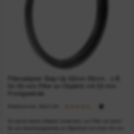
Filteradapter Step-Up 52mm-55mm - z.B.
für 55-mm-Filter an Objektiv mit 52-mm-
Frontgewinde
Artikelnummer:
59201165
Du kannst diesen Adapter verwenden, um Filter mit einem
55-mm-Anschlussgewinde an Objektiven mit einem 52-mm-