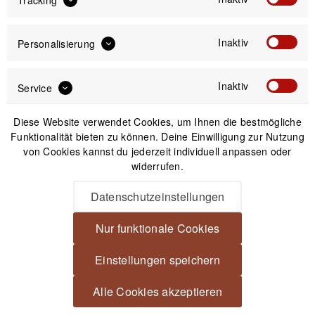
Inaktiv
Personalisierung
3,99 €
Inaktiv
Service
Preis:
*
inkl. gesetzl. MwSt.
zzgl. Versandkosten
Diese Website verwendet Cookies, um Ihnen die bestmögliche
Funktionalität bieten zu können. Deine Einwilligung zur Nutzung
Sofort versandfertig, Lieferzeit ca. 1-3 Werktage
von Cookies kannst du jederzeit individuell anpassen oder
widerrufen.
Datenschutzeinstellungen
Nur funktionale Cookies
IN DEN
WARENKORB
Einstellungen speichern
Versand am gleichen Tag bei Bestellungen bis 14 Uhr
Alle Cookies akzeptieren
Kostenfreier Versand ab 39€*