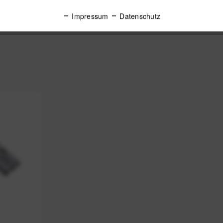
Impressum
Datenschutz