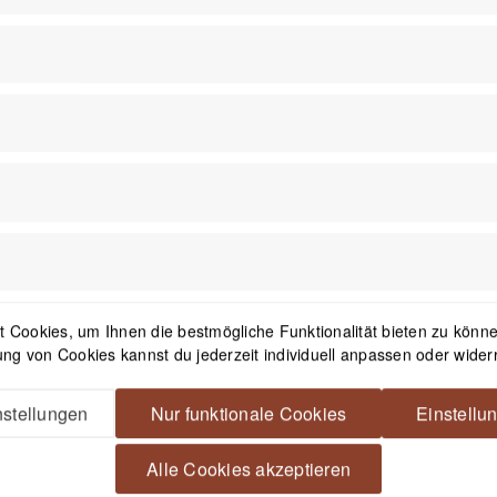
Vergütung
Mehrschichtvergütung
 Cookies, um Ihnen die bestmögliche Funktionalität bieten zu können
ng von Cookies kannst du jederzeit individuell anpassen oder wider
stellungen
Nur funktionale Cookies
Einstellu
sicherheit
Alle Cookies akzeptieren