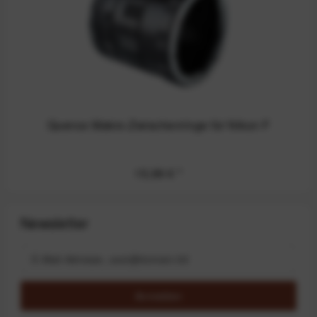
Quenox Makro-Zwischenringe für Nikon F
15,99 €
*
Newsletter
Anmelden