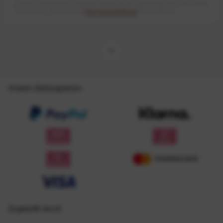
Mit dem Absenden des Formulars erlaube ich die Speicherung und Verarbeitung
meiner Daten, wie Sie in der
Datenschutzerklärung
beschrieben ist.
Unsere Zahlungsarten
Zugestellt durch