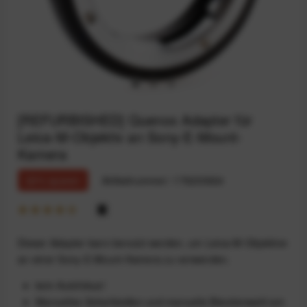
[REFURBISHED] Quenox Adapter für
Leica-M-Objektiv an Sony-E-Mount-
Kamera
22% sparen
Artikelnummer:
175230924
Dieser Adapter kann benutzt werden, um Leica-M-Objektive
an einer Sony-E-Mount-Kamera zu verwenden.
kein
Autofokus!
Manuelles Scharfstellen und manuelle Blendenwahl am