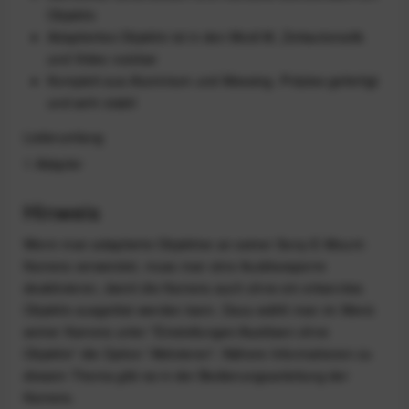
Objektiv
Adaptiertes Objektiv ist in den Modi M, Zeitautomatik
und Video nutzbar
Komplett aus Aluminium und Messing. Präzise gefertigt
und sehr stabil
Lieferumfang
1 Adapter
Hinweis
Wenn man adaptierte Objektive an seiner Sony-E-Mount-
Kamera verwendet, muss man eine Auslösesperre
deaktivieren, damit die Kamera auch ohne ein erkanntes
Objektiv ausgelöst werden kann. Dazu wählt man im Menü
seiner Kamera unter "Einstellungen/Auslösen ohne
Objektiv" die Option "Aktivieren". Nähere Informationen zu
diesem Thema gibt es in der Bedienungsanleitung der
Kamera.