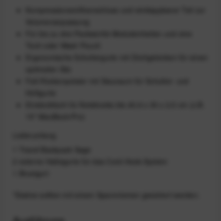
Kompressionsreißverschluss und einklappbarer Teil zur
Volumenanpassung
Für bis zu drei Packwürfel-Moduleinheiten und eine
Tech oder Wash Pouch
Ergonomische Schultergurte mit Drehgelenken für einen
optimalen Sitz
Falt-Rückenpolster mit Stauraum für Schulter- und
Hüftgurte
Einsteckfach für Notebooks bis 40,6 x 30 x 2,5 cm (z.B.
15"-MacBook-Pro)
Lieferumfang
1 Travel Backpack Sage
2 externe Haltegurte für das Cord-Hook-System
1 Brustgurt
*Stative sollten mit einem Spannriemen gesichert werden.
Ausführung