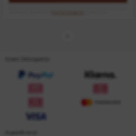
Mit dem Absenden des Formulars erlaube ich die Speicherung und Verarbeitung
meiner Daten, wie Sie in der
Datenschutzerklärung
beschrieben ist.
Unsere Zahlungsarten
Zugestellt durch