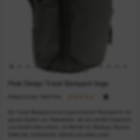
Peak Design Travel Backpack Sage
Artikelnummer:
59201304
Der Travel Backpack ist ein ergonomischer Rucksack für ein
ganzes System von Packwürfeln, die sich perfekt integrieren
und einfach alles ordnen, mit Würfeln für Kleidung, Kamera,
Elektronik, Kulturbeutel, Schuhe und vielem mehr.