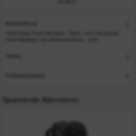
34,99 €
*
Beschreibung
Peak Design Travel Backpack - Reise- und Fotorucksack
Travel Backpack: Von Wochenende bis...
mehr
Videos
Produktsicherheit
Spannende Alternativen