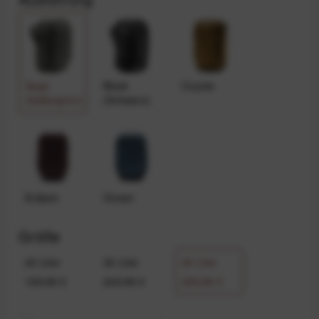
Sage
Black
Coyote
(Salbeigrün)
(Schwarz)
Eclipse
Ocean
Größe
20 Liter
30 Liter
45 Liter
199,99 €
249,99 €
299,99 €