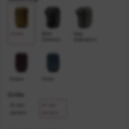
Coyote
Black
Sage
(Schwarz)
(Salbeigrün)
Eclipse
Ocean
Größe
30 Liter
45 Liter
249,99 €
299,99 €