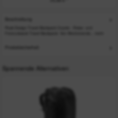
34,99 €
*
Beschreibung
Peak Design Travel Backpack Coyote - Reise- und
Fotorucksack Travel Backpack: Von Wochenende...
mehr
Produktsicherheit
Spannende Alternativen