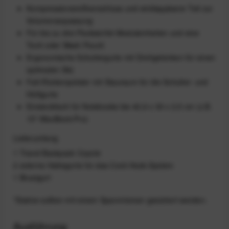
Kompressionsreißverschluss und einklappbarer Teil zur
Volumenanpassung
Für bis zu drei Packwürfel-Moduleinheiten und eine
Tech oder Wash Pouch
Ergonomische Schultergurte mit Drehgelenken für einen
optimalen Sitz
Falt-Rückenpolster mit Stauraum für die Schulter- und
Hüftgurte
Einsteckfach für Notebooks bis 40,6 x 30 x 2,5 cm (z.B.
15"-MacBook-Pro)
Lieferumfang
1 Travel Backpack Coyote
2 externe Haltegurte für das Cord-Hook-System
1 Brustgurt
*Stative sollten mit einem Spannriemen gesichert werden.
Ausführung