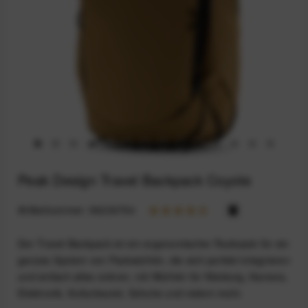
Peak Design Travel Backpack Coyote
Artikelnummer:
94234754
Der Travel Backpack ist ein ergonomischer Rucksack für ein
ganzes System von Packwürfeln, die sich perfekt integrieren
und einfach alles ordnen, mit Würfeln für Kleidung, Kamera,
Elektronik, Kulturbeutel, Schuhe und vielem mehr.