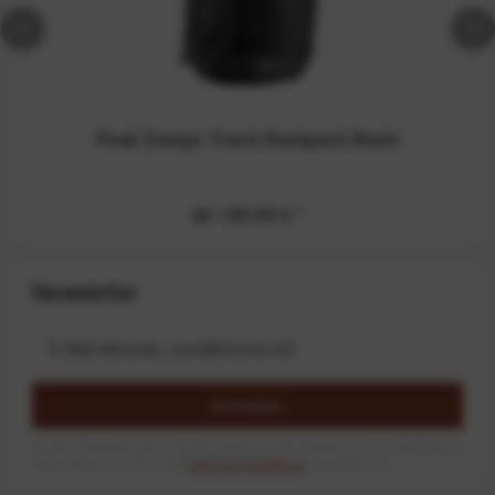
Peak Design Travel Backpack Black
ab 199,99 €
*
Newsletter
Anmelden
Mit dem Absenden des Formulars erlaube ich die Speicherung und Verarbeitung
meiner Daten, wie Sie in der
Datenschutzerklärung
beschrieben ist.