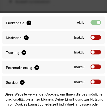
Auswahl zurücksetzen
Aktiv
Funktionale
299,99 €
Preis:
*
inkl. gesetzl. MwSt.
versandkostenfrei (DE)
Inaktiv
Marketing
Sofort versandfertig, Lieferzeit ca. 1-3 Werktage
Inaktiv
Tracking
Inaktiv
Personalisierung
IN DEN
WARENKORB
Inaktiv
Service
Versand am gleichen Tag bei Bestellungen bis 14 Uhr
Diese Website verwendet Cookies, um Ihnen die bestmögliche
Kostenfreier Versand ab 39€*
Funktionalität bieten zu können. Deine Einwilligung zur Nutzung
30 Tage Widerrufsrecht
von Cookies kannst du jederzeit individuell anpassen oder