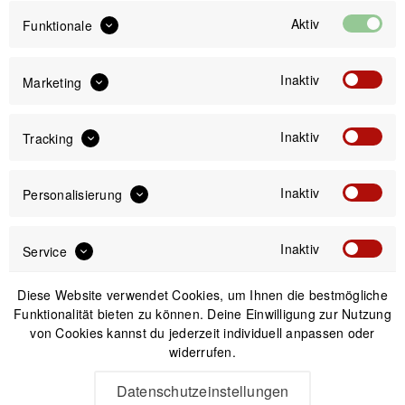
Aktiv
Funktionale
White
Bone
Pecan
Inaktiv
Marketing
Inaktiv
Tracking
Fashion
Gray Tint
Studio Blue
Inaktiv
Personalisierung
Gray
Inaktiv
Service
Diese Website verwendet Cookies, um Ihnen die bestmögliche
Funktionalität bieten zu können. Deine Einwilligung zur Nutzung
Focus Gray
Tv Gray
Purple
von Cookies kannst du jederzeit individuell anpassen oder
widerrufen.
Datenschutzeinstellungen