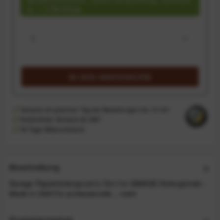
ca. 1-3 Werktage
IN DEN
WARENKORB
Versand am gleichen Tag bei Bestellungen bis 14 Uhr
Kostenfreier Versand ab 39€*
30 Tage Widerrufsrecht
Beschreibung
Savage Papierhintergrund 2,72x11m SAVAGE Hintergründe -
Made in USA Für professionelle...
mehr
Produktsicherheit