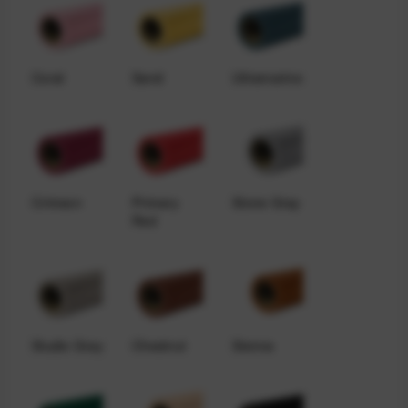
Coral
Sand
Ultramarine
Crimson
Primary
Stone Gray
Red
Studio Gray
Chestnut
Sienna