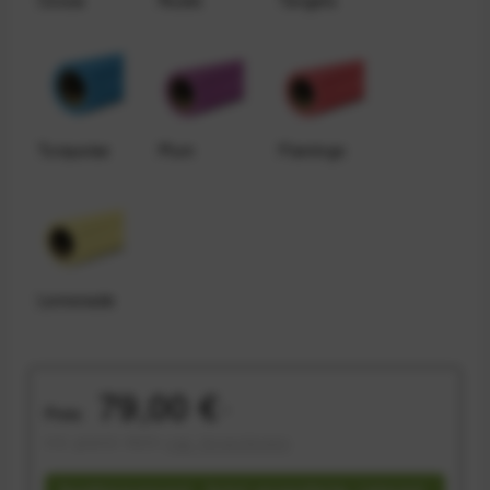
Turquoise
Plum
Flamingo
Lemonade
79,00 €
Preis:
*
inkl. gesetzl. MwSt.
zzgl. Versandkosten
Speditionsversand - Sofort versandfertig, Lieferzeit