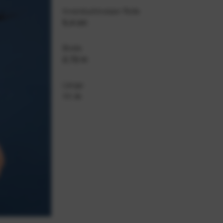
Innenduchmesser Rolle
5,4 cm
Breite
2,72 m
Länge
11 m