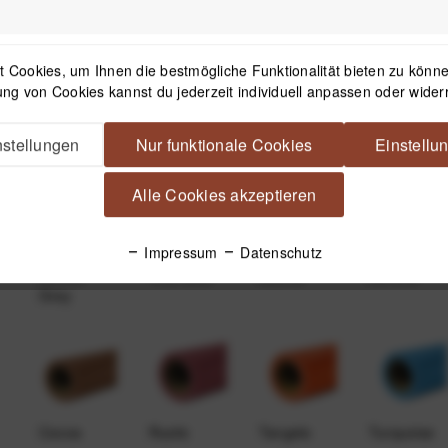
 Cookies, um Ihnen die bestmögliche Funktionalität bieten zu können
ng von Cookies kannst du jederzeit individuell anpassen oder wider
Nu Ruby
Teal
Storm Gray
Deep
Yellow
stellungen
Nur funktionale Cookies
Einstellu
Alle Cookies akzeptieren
Impressum
Datenschutz
Smoke
True Blue
Mocha
Almond
Gray
Cocoa
Rustic
Tangelo
Turquoise