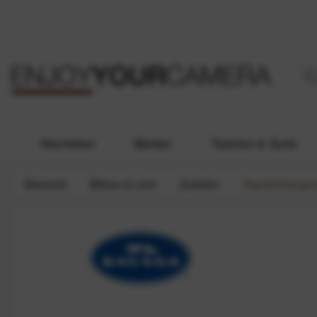
Neuheiten
Marken
Taschen & Gurte
Übersicht
Blitzen & Licht
Zubehör
Papierhintergr