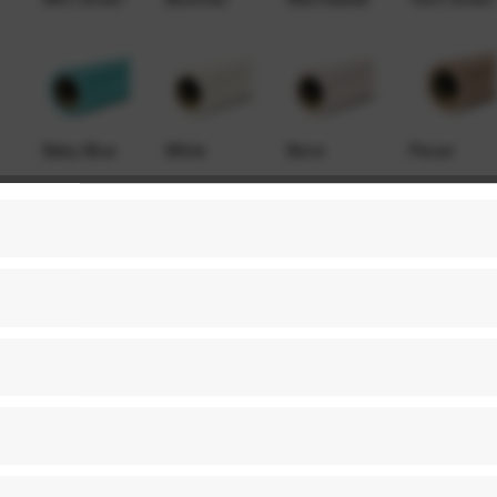
Baby Blue
White
Bone
Pecan
Fashion
Gray Tint
Studio Blue
Focus Gray
Gray
Tv Gray
Purple
Blue Jean
Pure White