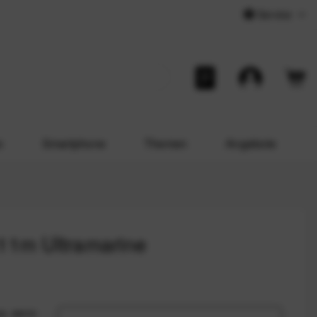
Service
o
Smartphone
Themen
Angebote
11m Ultramarine
us, wenn