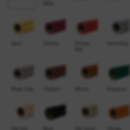
White
Sand
Crimson
Primary
Stone Gray
Red
Studio Gray
Chestnut
Sienna
Evergreen
Egg Nog
Black
Sea Green
Orange