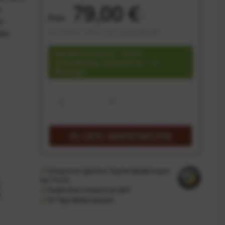
79,00 €
e
Preis:
*
en
inkl. gesetzl. MwSt.
zzgl. Versandkosten
den
Speditionsversand - Sofort
versandfertig, Lieferzeit ca. 1-3
Werktage
IN DEN
WARENKORB
Versand am gleichen Tag bei Bestellungen
bis 14 Uhr
Kostenfreier Versand ab 39€*
30 Tage Widerrufsrecht