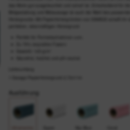
das Motiv gut ausgeleuchtet und scharf ist. Entscheidend für di
Bildgestaltung und Bildaussage ist auch die Wahl des passend
Hintergrunds. Mit Papierhintergründen von SAVAGE schafft ihr 
perfekten, ebenmäßigen Hintergrund
Perfekt für Portraitaufnahmen uvm.
Zu 75% recycelten Fasern
Gewicht: 145 g/m²
Säurefrei, holzfrei und pH-neutral
Lieferumfang
1 Savage Papierhintergrund 2,72x11m
Ausführung
Ultramarine
Super
Sky Blue
Coral