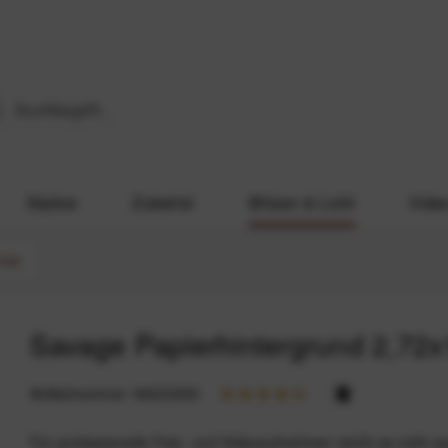
Stative
Zubehör
Blitzen & Licht
Vide
ünde
Savage Papierhintergrund 2,72x
Artikelnummer:
94233333
Für professionelle Foto- und Videoaufnahmen reicht es nicht a