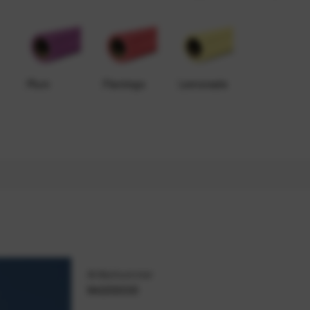
Plum
Flamingo
Lemonade
Artikelnummer
94233333