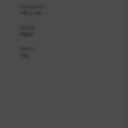
Papiergewicht
145 g / qm
Material
Papier
Gewicht
7 kg