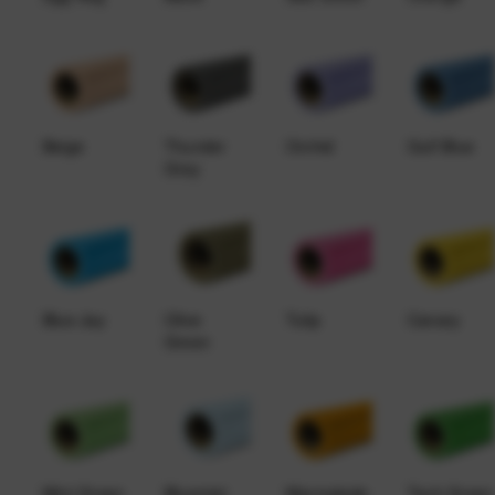
Beige
Thunder
Orchid
Gulf Blue
Gray
Blue Jay
Olive
Tulip
Canary
Green
Mint Green
Bluemist
Marmalade
Tech Green