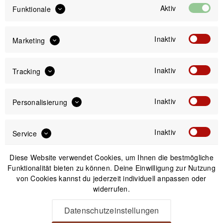
Aktiv
Funktionale
Bone
Pecan
Fashion
Inaktiv
Gray
Marketing
Inaktiv
Tracking
Inaktiv
Personalisierung
Gray Tint
Studio Blue
Focus Gray
Inaktiv
Service
Diese Website verwendet Cookies, um Ihnen die bestmögliche
Funktionalität bieten zu können. Deine Einwilligung zur Nutzung
Tv Gray
Purple
Blue Jean
von Cookies kannst du jederzeit individuell anpassen oder
widerrufen.
Datenschutzeinstellungen