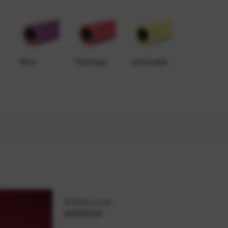
Plum
Flamingo
Lemonade
Artikelnummer
94233334