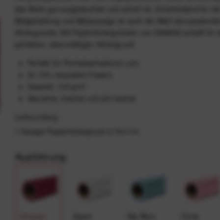
das Motiv gut ausgeleuchtet und scharf ist. Entscheidend für di
Bildgestaltung und Bildaussage ist auch die Wahl des passend
Hintergrunds. Mit Papierhintergründen von SAVAGE schafft ihr 
perfekten, ebenmäßigen Hintergrund
Perfekt für Portraitaufnahmen uvm.
Zu 75% recycelten Fasern
Gewicht: 145 g/m²
Säurefrei, holzfrei und pH-neutral
Lieferumfang
1 Savage Papierhintergrund 2,72x11m
Ausführung
Crimson
Super
Sky Blue
Coral