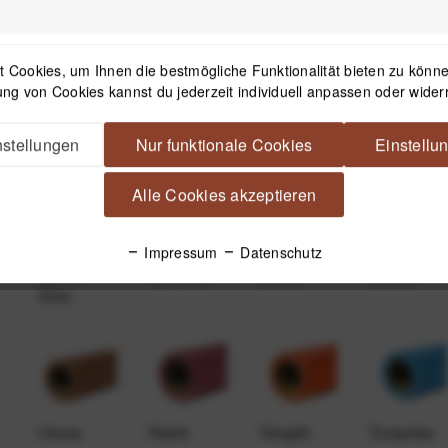
 Cookies, um Ihnen die bestmögliche Funktionalität bieten zu können
ng von Cookies kannst du jederzeit individuell anpassen oder wider
Nu Ruby
Teal
Storm Gray
Deep
Yellow
stellungen
Nur funktionale Cookies
Einstellu
Alle Cookies akzeptieren
Impressum
Datenschutz
Smoke
True Blue
Mocha
Almond
Gray
Cocoa
Rustic
Tangelo
Turquoise