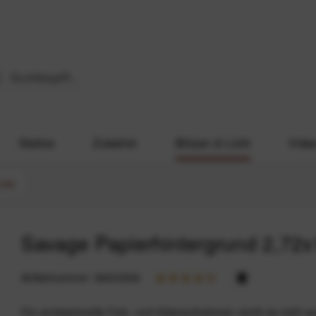
Stative
Zubehör
Blitzen & Licht
Vide
ünde
Savage Papierhintergrund 2,72
Artikelnummer:
94233334
Für professionelle Foto- und Videoaufnahmen reicht es nicht a