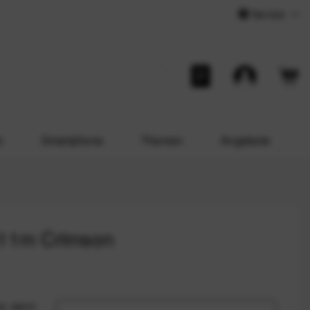
Service
o
Smartphone
Themen
Angebote
x11m Crimson
us, wenn