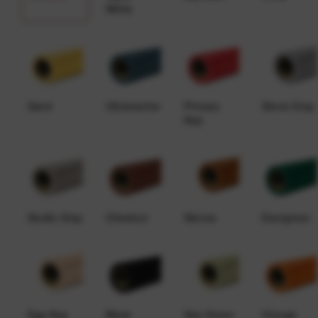
White
Sand
Ultramarine
Primary
Stone Gray
Red
Studio Gray
Chestnut
Sienna
Evergreen
Egg Nog
Black
Sea Green
Orange