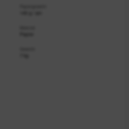
Papiergewicht
145 g / qm
Material
Papier
Gewicht
7 kg