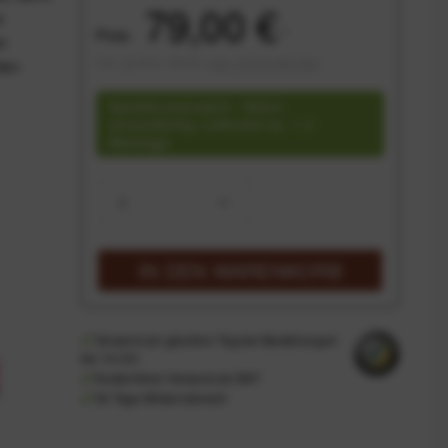
79,00 €
e
Preis:
*
en
inkl. gesetzl. MwSt.
zzgl. Versandkosten
den
Speditionsversand - Sofort
versandfertig, Lieferzeit ca. 1-3
Werktage
IN DEN
WARENKORB
Versand am gleichen Tag bei Bestellungen
bis 14 Uhr
Kostenfreier Versand ab 39€*
30 Tage Widerrufsrecht