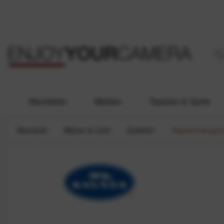
Neuheiten
Marken
Taschen & Gurte
Übersicht
Blitzen & Licht
Zubehör
Papierhintergr