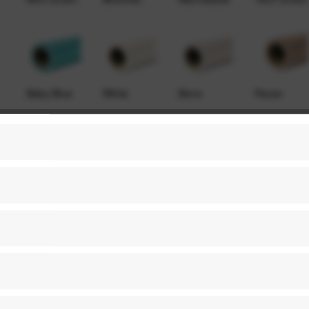
Baby Blue
White
Bone
Pecan
Fashion
Gray Tint
Studio Blue
Focus Gray
Gray
Tv Gray
Purple
Blue Jean
Pure White