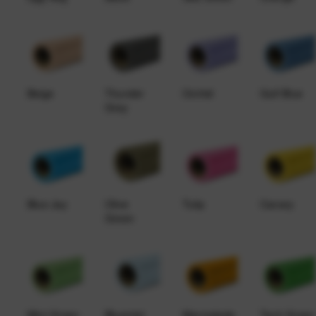
Beige
Thunder
Orchid
Gulf Blue
Gray
Blue Jay
Olive
Tulip
Canary
Green
Mint Green
Bluemist
Marmalade
Tech Green