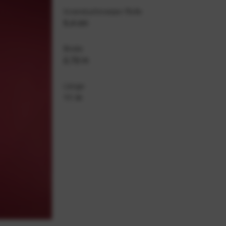
Innenduchmesser Rolle
5,4 cm
Breite
2,72 m
Länge
11 m