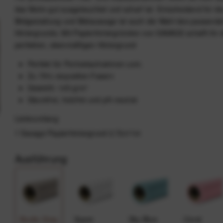
das Motiv gut ausgeleuchtet und scharf ist. Entscheidend für di
Bildgestaltung und Bildaussage ist auch die Wahl des passend
Hintergrunds. Mit Papierhintergründen von SAVAGE schafft ihr 
perfekten, ebenmäßigen Hintergrund
Perfekt für Portraitaufnahmen uvm.
Zu 75% recycelten Fasern
Gewicht: 145 g/m²
Säurefrei, holzfrei und pH-neutral
Lieferumfang
1 Savage Papierhintergrund 2,72x11m
Ausführung
Studio Gray
Super
Sky Blue
Coral