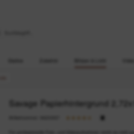
Stative
Zubehör
Blitzen & Licht
Vide
ünde
Savage Papierhintergrund 2,72
Artikelnummer:
94233337
Für professionelle Foto- und Videoaufnahmen reicht es nicht a