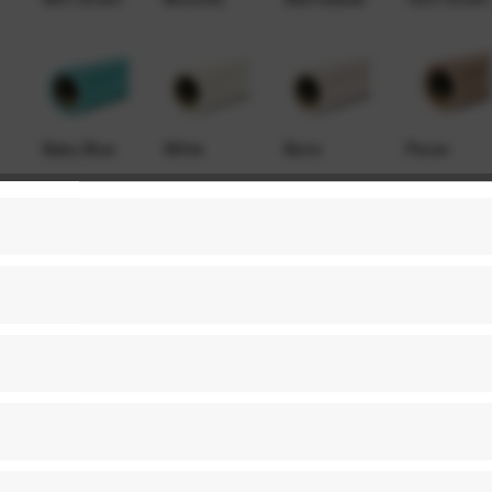
Baby Blue
White
Bone
Pecan
Fashion
Gray Tint
Studio Blue
Focus Gray
Gray
Tv Gray
Purple
Blue Jean
Pure White