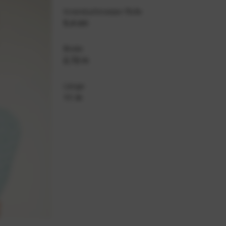
Innenduchmesser Rolle
5,4 cm
Breite
2,72 m
Länge
11 m