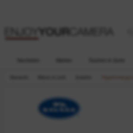
Neuheiten
Marken
Taschen & Gurte
Übersicht
Blitzen & Licht
Zubehör
Papierhintergr