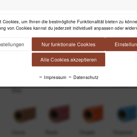
 Cookies, um Ihnen die bestmögliche Funktionalität bieten zu können
ng von Cookies kannst du jederzeit individuell anpassen oder wider
Nu Ruby
Teal
Storm Gray
Deep
Yellow
stellungen
Nur funktionale Cookies
Einstellu
Alle Cookies akzeptieren
Impressum
Datenschutz
Smoke
True Blue
Mocha
Almond
Gray
Cocoa
Rustic
Tangelo
Turquoise