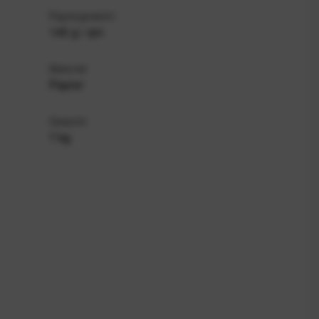
Papiergewicht
145 g / qm
Material
Papier
Gewicht
7 kg