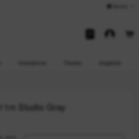
Service
o
Smartphone
Themen
Angebote
x11m Studio Gray
us, wenn