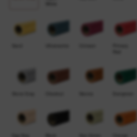
White
Sand
Ultramarine
Crimson
Primary
Red
Stone Gray
Chestnut
Sienna
Evergreen
Egg Nog
Black
Sea Green
Orange