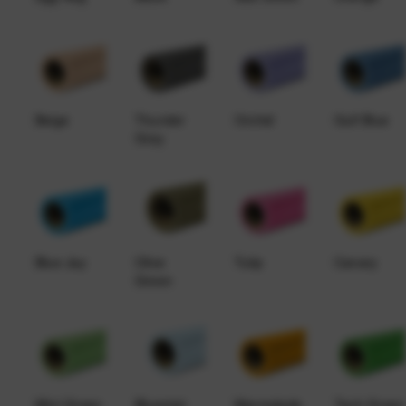
Beige
Thunder
Orchid
Gulf Blue
Gray
Blue Jay
Olive
Tulip
Canary
Green
Mint Green
Bluemist
Marmalade
Tech Green