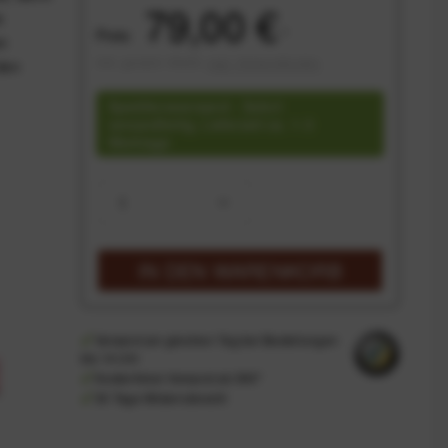
79,00 €
e
Preis:
*
en
inkl. gesetzl. MwSt.
zzgl. Versandkosten
den
Speditionsversand - Sofort
versandfertig, Lieferzeit ca. 1-3
Werktage
IN DEN
WARENKORB
Versand am gleichen Tag bei Bestellungen
bis 14 Uhr
Kostenfreier Versand ab 39€*
30 Tage Widerrufsrecht