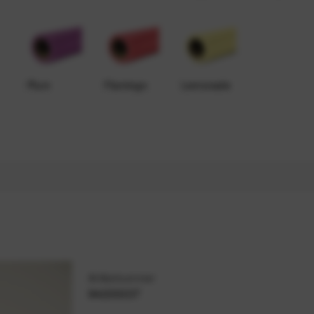
Plum
Flamingo
Lemonade
Artikelnummer
94233337