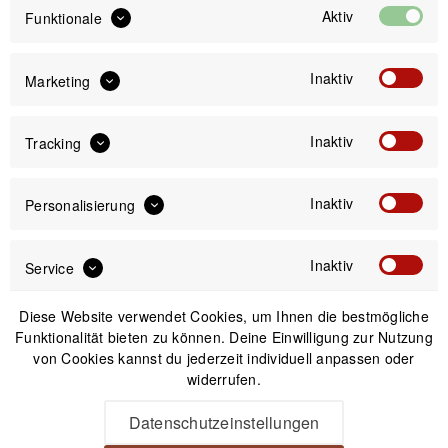
Aktiv
Funktionale
Bone
Pecan
Fashion
Inaktiv
Gray
Marketing
Inaktiv
Tracking
Inaktiv
Personalisierung
Gray Tint
Studio Blue
Focus Gray
Inaktiv
Service
Diese Website verwendet Cookies, um Ihnen die bestmögliche
Funktionalität bieten zu können. Deine Einwilligung zur Nutzung
Tv Gray
Purple
Blue Jean
von Cookies kannst du jederzeit individuell anpassen oder
widerrufen.
Datenschutzeinstellungen