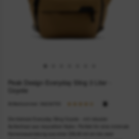
Peak Design Everyday Sling 3 Liter -
Coyote
Artikelnummer:
94234755
Die kleinste Everyday Sling Coyote - mit robuster
Außenhaut aus recyceltem Nylon. Perfekt für eine minimale
Kameraausrüstung aus einer DSLM mit ein bis zwei