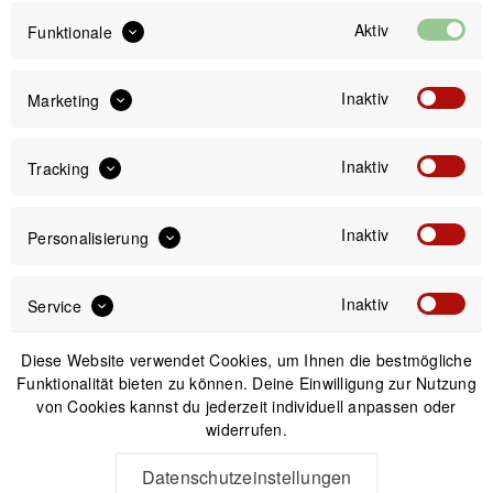
Aktiv
Funktionale
Inaktiv
Marketing
IN DEN
WARENKORB
Inaktiv
Tracking
Versand am gleichen Tag bei Bestellungen bis 14 Uhr
Inaktiv
Kostenfreier Versand ab 39€*
Personalisierung
30 Tage Widerrufsrecht
Inaktiv
Service
Passendes Zubehör
Diese Website verwendet Cookies, um Ihnen die bestmögliche
Funktionalität bieten zu können. Deine Einwilligung zur Nutzung
von Cookies kannst du jederzeit individuell anpassen oder
widerrufen.
Datenschutzeinstellungen