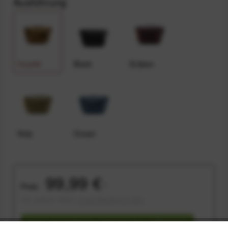
Ausführung
Coyote
Black
Eclipse
Kelp
Ocean
99,99 €
Preis:
*
inkl. gesetzl. MwSt.
versandkostenfrei (DE)
Sofort versandfertig, Lieferzeit ca. 1-3 Werktage