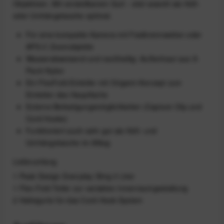
Objektiven. Mit verstellbarem Gurt - sitzt sowohl als Hüft-
oder Umhängetasche optimal.
Für eine kompakte Kamera mit Festbrennweiten oder
APS-C Zoomobjektiv
Wasserabweisend und nachhaltig: Außenhaut aus X-
Pac® Nylon
Ein FlexFold-Einteiler mit Origami-Konzept zum
Einteilen des Hauptfachs
Externe Befestigungsmöglichkeiten (Capture Clip und
Cord Hooks)
Funktioniert auch sehr gut als Hüft- und
Umhängetasche im Alltag
Lieferumfang
1 Peak Design Everyday Sling 3 Liter
1 Flex-Fold Teiler zur variablen Innenraumgestaltung
2 Haltegurte für das Cord-Hook-System