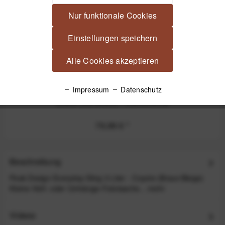
Nur funktionale Cookies
Einstellungen speichern
Alle Cookies akzeptieren
Impressum
Datenschutz
Peak Design Capture Clip v3 inkl. Standard Plate -
Black (Schwarz) - Kameraclip
79,99 €
*
Beschreibung
Peak Design Everyday Sling 3 Liter - Coyote (Braun/Beige)
Kleine Hüft- oder Umhänge-Fototasche...
mehr
Videos