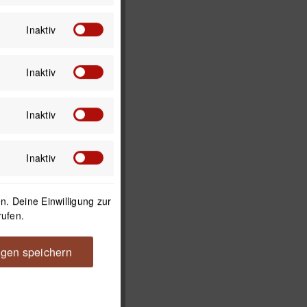
Inaktiv
Inaktiv
Inaktiv
Inaktiv
. Deine Einwilligung zur
rufen.
ngen speichern