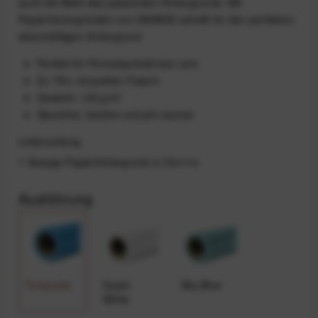
auch die Wahl des passenden Hintergrunds. Mit
Papierhintergründen von SAVAGE schafft ihr den perfekten,
ebenmäßigen Hintergrund
Perfekt für Portraitaufnahmen uvm.
Zu 75% recycelten Fasern
Gewicht: 145 g/m²
Säurefrei, holzfrei und pH-neutral
Lieferumfang
1 Savage Papierhintergrund 2,72x11m
Ausführung
Turquoise
Super
Sky Blue
White