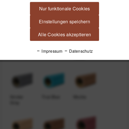
Nur funktionale Cookies
Blue Jean
Pure White
Nu Ruby
Einstellungen speichern
Alle Cookies akzeptieren
Impressum
Datenschutz
Teal
Storm Gray
Deep
Yellow
Smoke
True Blue
Mocha
Gray