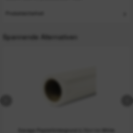
Produktsicherheit
Spannende Alternativen
Savage Papierhintergrund 2,72x11m White