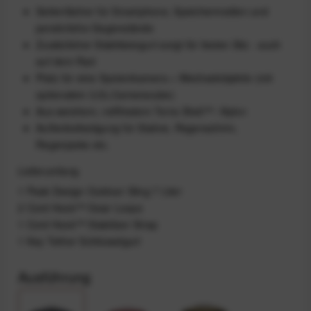
Seitenfächer für Smartphone, Speichermedien und
persönliche Gegenstände
Zusätzlicher Stabilisiergurt sorgt für festen Sitz - auch
auf dem Rad
Platz für eine Systemkamera + Wechselobjektiv (mit
optionalem 3,5L-Cameracube)
Aus weichem, reißfestem Terra Shell™ -Nylon
Außenbefestigung für Stative, Regenschirm,
Regenjacke etc.
Lieferumfang
1 Peak Design Outdoor Sling 7 Liter
2 Cord Hook™ Gear Loops
1 Cord Hook™ Stabilizer Strap
1 Key Tether Schlüsselgurt
Ausführung