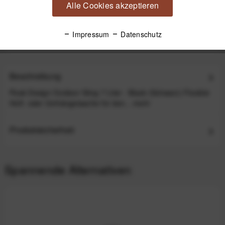
Alle Cookies akzeptieren
Peak Design Camera Cube V2 X-Small
Impressum
Datenschutz
49,99 €
*
Beschreibung
Peak Design Outdoor Sling 7 Liter - Black (Schwarz) Flexible
Hüft- oder Umhängetasche für den...
mehr
Produktsicherheit
Spannende Alternativen