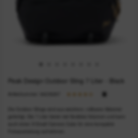
Peak Design Outdoor Sling 7 Liter - Black
Artikelnummer:
94235297
Die Outdoor Slings sind aus weichem, rollbaren Material
gefertigt. Die 7 Liter bietet viel flexibles Volumen und kann
auch einen X-Small Camera Cube für eine kompakte
Fotoausrüstung aufnehmen.