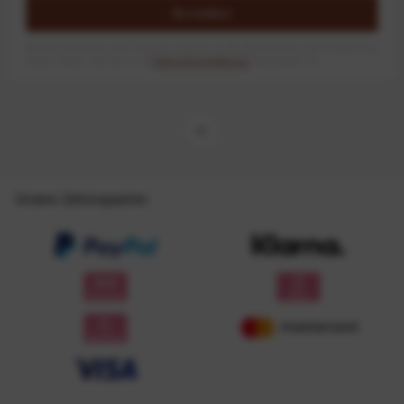
Anmelden
Mit dem Absenden des Formulars erlaube ich die Speicherung und Verarbeitung
meiner Daten, wie Sie in der
Datenschutzerklärung
beschrieben ist.
Unsere Zahlungsarten