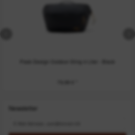
Peak Design Outdoor Sling 4 Liter - Black
79,99 €
*
Newsletter