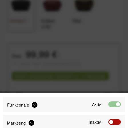
Schwarz
Eclipse
Kelp
(Lila)
99,99 €
Preis:
*
inkl. gesetzl. MwSt.
versandkostenfrei (DE)
Sofort versandfertig, Lieferzeit ca. 1-3 Werktage
Aktiv
Funktionale
IN DEN
WARENKORB
Inaktiv
Marketing