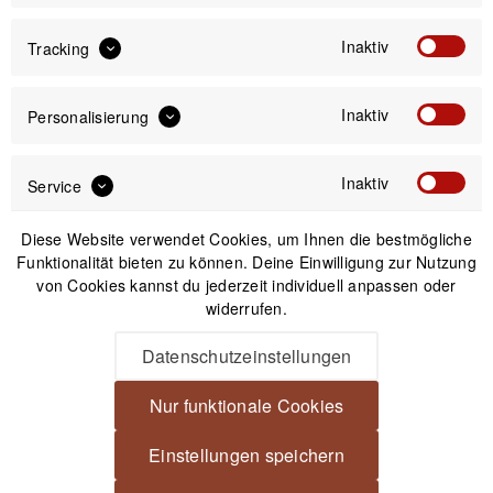
Versand am gleichen Tag bei Bestellungen bis 14 Uhr
Inaktiv
Kostenfreier Versand ab 39€*
Tracking
30 Tage Widerrufsrecht
Inaktiv
Personalisierung
Passendes Zubehör
Inaktiv
Service
Nicht auf Lager
Diese Website verwendet Cookies, um Ihnen die bestmögliche
Funktionalität bieten zu können. Deine Einwilligung zur Nutzung
von Cookies kannst du jederzeit individuell anpassen oder
widerrufen.
Datenschutzeinstellungen
Nur funktionale Cookies
Einstellungen speichern