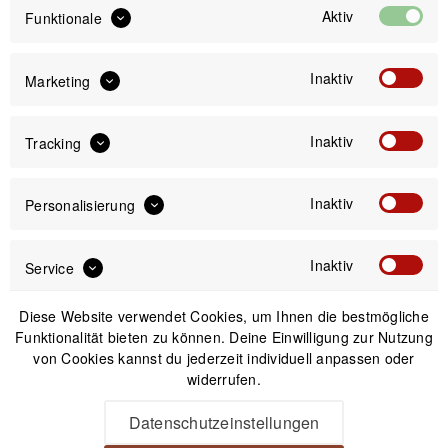
Aktiv
Funktionale
Bone
Pecan
Fashion
Inaktiv
Gray
Marketing
Inaktiv
Tracking
Inaktiv
Personalisierung
Gray Tint
Studio Blue
Focus Gray
Inaktiv
Service
Diese Website verwendet Cookies, um Ihnen die bestmögliche
Funktionalität bieten zu können. Deine Einwilligung zur Nutzung
Tv Gray
Purple
Blue Jean
von Cookies kannst du jederzeit individuell anpassen oder
widerrufen.
Datenschutzeinstellungen